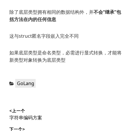
除了底层类型拥有相同的数据结构外，并
不会“继承”包
括方法在内的任何信息
这与struct匿名字段嵌入完全不同
如果底层类型是命名类型，必需进行显式转换，才能将
新类型对象转换为底层类型
分
GoLang
类：
文
<上一个
章
上
字符串编码方案
导
篇
下一个>