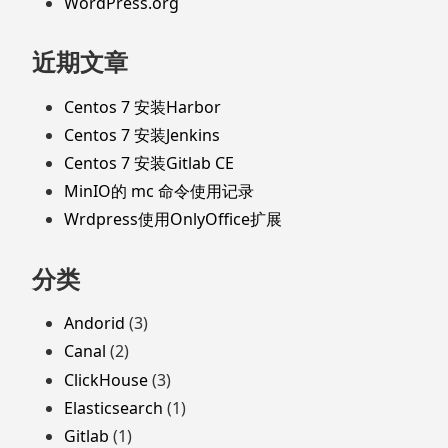
WordPress.org
近期文章
Centos 7 安装Harbor
Centos 7 安装Jenkins
Centos 7 安装Gitlab CE
MinIO的 mc 命令使用记录
Wrdpress使用OnlyOffice扩展
分类
Andorid
(3)
Canal
(2)
ClickHouse
(3)
Elasticsearch
(1)
Gitlab
(1)