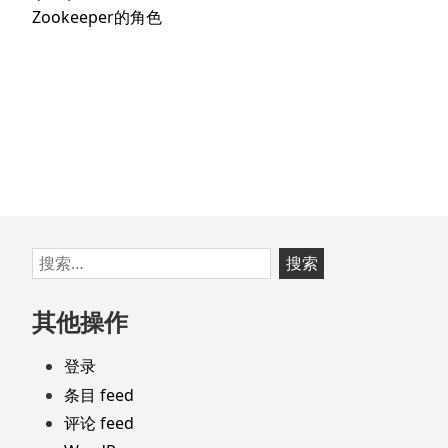
文
航
下
Zookeeper的角色
章：
篇
文
章：
跳
搜
至
索：
页
其他操作
脚
登录
条目 feed
评论 feed