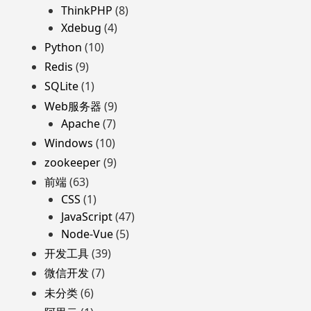
ThinkPHP
(8)
Xdebug
(4)
Python
(10)
Redis
(9)
SQLite
(1)
Web服务器
(9)
Apache
(7)
Windows
(10)
zookeeper
(9)
前端
(63)
CSS
(1)
JavaScript
(47)
Node-Vue
(5)
开发工具
(39)
微信开发
(7)
未分类
(6)