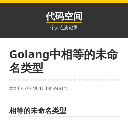
跳
至
代码空间
内
容
个人点滴记录
Golang中相等的未命
名类型
发表于
2021年7月7日
作者
评心静气
相等的未命名类型