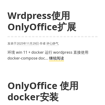
命
令
Wrdpress使用
使
OnlyOffice扩展
用
记
录
发表于
2025年11月29日
作者
评心静气
环境 win 11 + docker 运行 wordpress 直接使用
Wrdpress
docker-compose doc…
继续阅读
使
用
OnlyOffice
扩
OnlyOffice 使用
展
docker安装