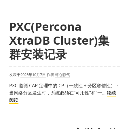
普
通
Jar
PXC(Percona
包
XtraDB Cluster)集
转
为
群安装记录
Maven
包
发表于
2025年10月7日
作者
评心静气
PXC 遵循 CAP 定理中的 CP（一致性 + 分区容错性）：
当网络分区发生时，系统必须在“可用性”和“一…
继续
PXC(Percona
阅读
XtraDB
Cluster)
集
群