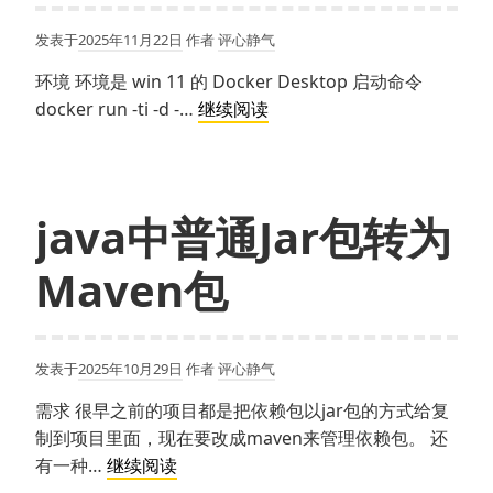
发表于
2025年11月22日
作者
评心静气
环境 环境是 win 11 的 Docker Desktop 启动命令
OnlyOffice
docker run -ti -d -…
继续阅读
使
用
docker
安
java中普通Jar包转为
装
Maven包
发表于
2025年10月29日
作者
评心静气
需求 很早之前的项目都是把依赖包以jar包的方式给复
制到项目里面，现在要改成maven来管理依赖包。 还
java
有一种…
继续阅读
中