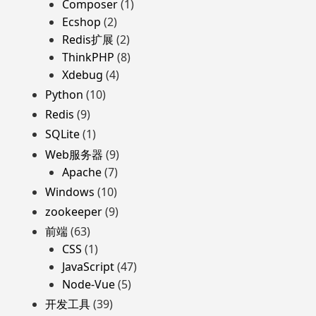
Composer
(1)
Ecshop
(2)
Redis扩展
(2)
ThinkPHP
(8)
Xdebug
(4)
Python
(10)
Redis
(9)
SQLite
(1)
Web服务器
(9)
Apache
(7)
Windows
(10)
zookeeper
(9)
前端
(63)
CSS
(1)
JavaScript
(47)
Node-Vue
(5)
开发工具
(39)