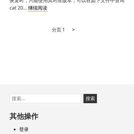
恢复时，只能使用其对应版本，可以在如下文件中查询
Zentao
cat 20…
继续阅读
备
份
下
文
分页
1
>
文
一
件
章
页
恢
分
复
页
跳
搜
至
索：
页
其他操作
脚
登录