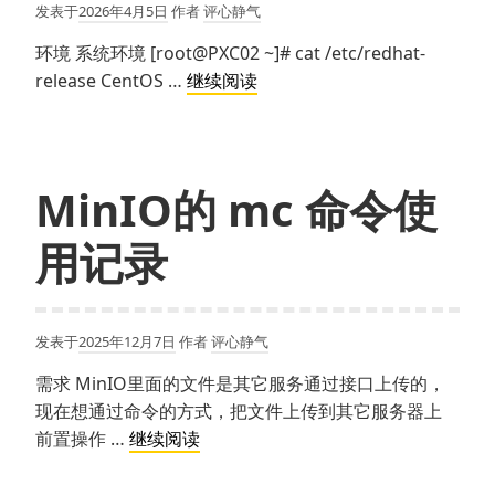
发表于
2026年4月5日
作者
评心静气
环境 系统环境 [root@PXC02 ~]# cat /etc/redhat-
Centos
release CentOS …
继续阅读
7
安
装
Gitlab
MinIO的 mc 命令使
CE
用记录
发表于
2025年12月7日
作者
评心静气
需求 MinIO里面的文件是其它服务通过接口上传的，
现在想通过命令的方式，把文件上传到其它服务器上
MinIO
前置操作 …
继续阅读
的
mc