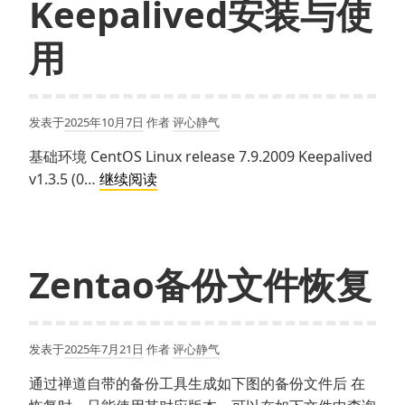
Keepalived安装与使
安
用
装
记
录
发表于
2025年10月7日
作者
评心静气
基础环境 CentOS Linux release 7.9.2009 Keepalived
Keepalived
v1.3.5 (0…
继续阅读
安
装
与
使
Zentao备份文件恢复
用
发表于
2025年7月21日
作者
评心静气
通过禅道自带的备份工具生成如下图的备份文件后 在