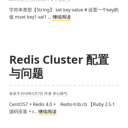
字符串类型【String】 set key value # 设置一个key的
Redis
值 mset key1 val1 …
继续阅读
基
本
数
据
类
Redis Cluster 配置
型
与问题
发表于
2018年5月7日
作者
评心静气
CentOS7 + Redis 4.0 + Redis-trib.rb 【Ruby 2.5.1
Redis
源码安装 + r…
继续阅读
Cluster
配