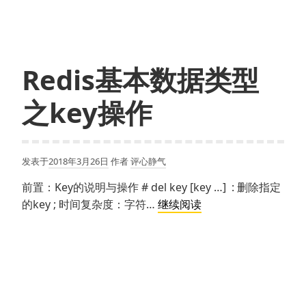
据
传
输
协
Redis基本数据类型
议
之key操作
发表于
2018年3月26日
作者
评心静气
前置：Key的说明与操作 # del key [key …] : 删除指定
Redis
的key ; 时间复杂度：字符…
继续阅读
基
本
数
据
类