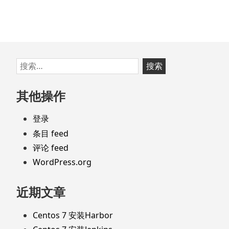
型
之
key
操
作
跳
搜
至
索：
页
其他操作
脚
登录
条目 feed
评论 feed
WordPress.org
近期文章
Centos 7 安装Harbor