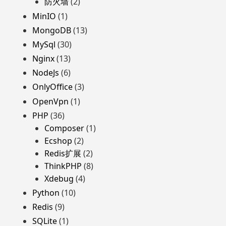
防火墙
(2)
MinIO
(1)
MongoDB
(13)
MySql
(30)
Nginx
(13)
NodeJs
(6)
OnlyOffice
(3)
OpenVpn
(1)
PHP
(36)
Composer
(1)
Ecshop
(2)
Redis扩展
(2)
ThinkPHP
(8)
Xdebug
(4)
Python
(10)
Redis
(9)
SQLite
(1)