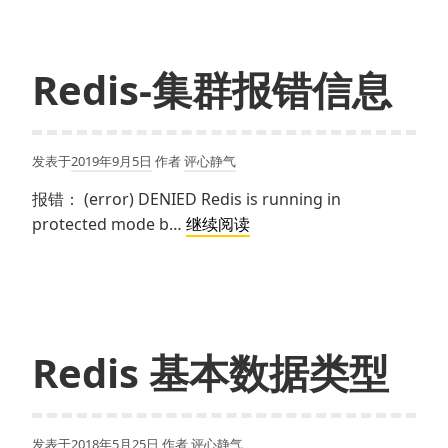
内
存
满
Redis-集群报错信息
了
发表于
2019年9月5日
作者
评心静气
报错： (error) DENIED Redis is running in
Redis-
protected mode b…
继续阅读
集
群
报
错
信
Redis 基本数据类型
息
发表于
2018年5月25日
作者
评心静气