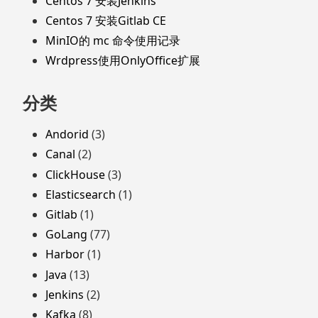
Centos 7 安装Jenkins
Centos 7 安装Gitlab CE
MinIO的 mc 命令使用记录
Wrdpress使用OnlyOffice扩展
分类
Andorid
(3)
Canal
(2)
ClickHouse
(3)
Elasticsearch
(1)
Gitlab
(1)
GoLang
(77)
Harbor
(1)
Java
(13)
Jenkins
(2)
Kafka
(8)