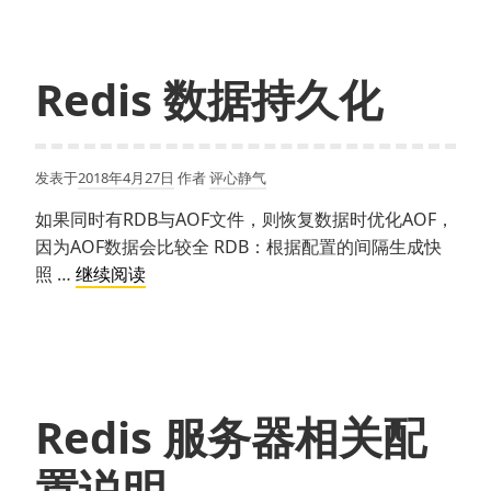
置
与
问
Redis 数据持久化
题
发表于
2018年4月27日
作者
评心静气
如果同时有RDB与AOF文件，则恢复数据时优化AOF，
因为AOF数据会比较全 RDB：根据配置的间隔生成快
Redis
照 …
继续阅读
数
据
持
久
化
Redis 服务器相关配
置说明