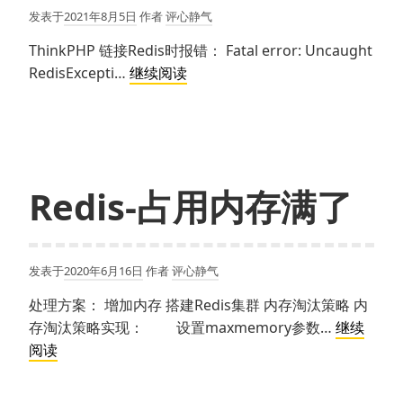
发表于
2021年8月5日
作者
评心静气
ThinkPHP 链接Redis时报错： Fatal error: Uncaught
Redis
RedisExcepti…
继续阅读
用
PHP
链
接
时
Redis-占用内存满了
报
错
发表于
2020年6月16日
作者
评心静气
处理方案： 增加内存 搭建Redis集群 内存淘汰策略 内
存淘汰策略实现： 设置maxmemory参数…
继续
Redis-
阅读
占
用