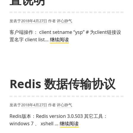
发表于
2018年4月27日
作者
评心静气
客户端操作： client setname “ysp” # 为client链接设
Redis
置名字 client list…
继续阅读
服
务
器
相
关
Redis 数据传输协议
配
置
说
发表于
2018年4月27日
作者
评心静气
明
Redis版本：Redis version 3.0.503 其它工具：
Redis
windows 7 、 xshell …
继续阅读
数