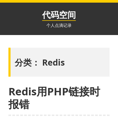
跳
至
代码空间
内
容
个人点滴记录
分类：
Redis
Redis用PHP链接时
报错