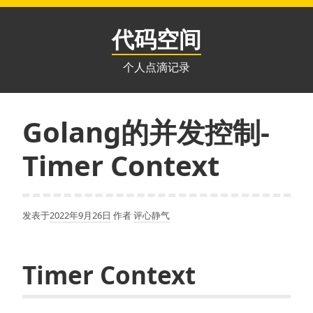
跳
至
代码空间
内
容
个人点滴记录
Golang的并发控制-
Timer Context
发表于
2022年9月26日
作者
评心静气
Timer Context