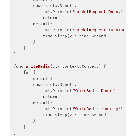
case
 <-ctx.Done():

            fmt.Println(
"HandelRequest Done."
)

return
default
:

            fmt.Println(
"HandelRequest running"
)

            time.Sleep(
2
 * time.Second)

        }

    }

}

func
WriteRedis
(ctx context.Context)
 {

for
 {

select
 {

case
 <-ctx.Done():

            fmt.Println(
"WriteRedis Done."
)

return
default
:

            fmt.Println(
"WriteRedis running"
)

            time.Sleep(
2
 * time.Second)

        }

    }

}
