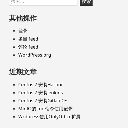
至
索：
页
其他操作
脚
登录
条目 feed
评论 feed
WordPress.org
近期文章
Centos 7 安装Harbor
Centos 7 安装Jenkins
Centos 7 安装Gitlab CE
MinIO的 mc 命令使用记录
Wrdpress使用OnlyOffice扩展