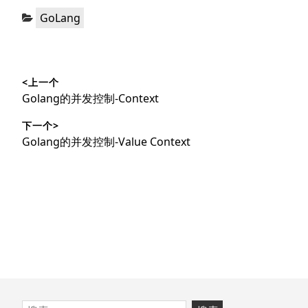
分
GoLang
类：
文
<上一个
章
上
Golang的并发控制-Context
导
篇
下一个>
文
航
下
Golang的并发控制-Value Context
章：
篇
文
章：
跳
搜