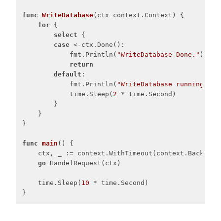
func
WriteDatabase
(ctx context.Context)
 {

for
 {

select
 {

case
 <-ctx.Done():

            fmt.Println(
"WriteDatabase Done."
)

return
default
:

            fmt.Println(
"WriteDatabase running"
)

            time.Sleep(
2
 * time.Second)

        }

    }

}

func
main
()
 {

    ctx, _ := context.WithTimeout(context.Backgrou
go
 HandelRequest(ctx)

    time.Sleep(
10
 * time.Second)

}