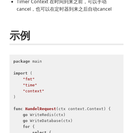
Timer Context 在时间到来之前，可以手动
cancel，也可以在定时器到来之后自动cancel
示例
package
 main

import
 (

"fmt"
"time"
"context"
)

func
HandelRequest
(ctx context.Context)
 {

go
 WriteRedis(ctx)

go
 WriteDatabase(ctx)

for
 {

select
 {
