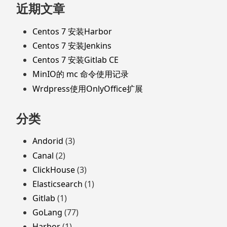
近期文章
Centos 7 安装Harbor
Centos 7 安装Jenkins
Centos 7 安装Gitlab CE
MinIO的 mc 命令使用记录
Wrdpress使用OnlyOffice扩展
分类
Andorid
(3)
Canal
(2)
ClickHouse
(3)
Elasticsearch
(1)
Gitlab
(1)
GoLang
(77)
Harbor
(1)