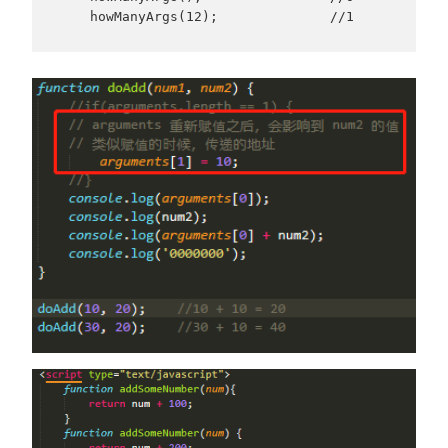
    howManyArgs(12);              //1