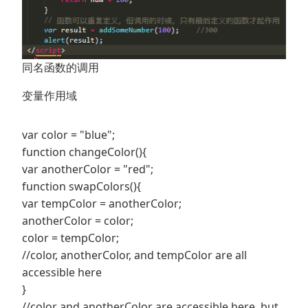
同名函数的调用
变量作用域
var color = "blue";
function changeColor(){
var anotherColor = "red";
function swapColors(){
var tempColor = anotherColor;
anotherColor = color;
color = tempColor;
//color, anotherColor, and tempColor are all
accessible here
}
//color and anotherColor are accessible here, but