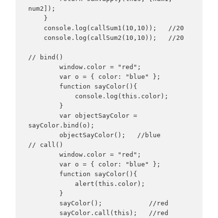
num2]);

    }

    console.log(callSum1(10,10));   //20

    console.log(callSum2(10,10));   //20

// bind()

        window.color = "red";

        var o = { color: "blue" };

        function sayColor(){

            console.log(this.color);

        }

        var objectSayColor = 
sayColor.bind(o);

        objectSayColor();   //blue

// call()

        window.color = "red";

        var o = { color: "blue" };

        function sayColor(){

            alert(this.color);

        }

        sayColor();            //red

        sayColor.call(this);   //red
