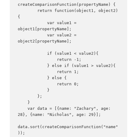
createComparisonFunction(propertyName) {

        return function(object1, object2)
{

            var value1 = 
object1[propertyName];

            var value2 = 
object2[propertyName];

            if (value1 < value2){

                return -1;

            } else if (value1 > value2){

                return 1;

            } else {

                return 0;

            }

        };

    }

    var data = [{name: "Zachary", age: 
28}, {name: "Nicholas", age: 29}];

data.sort(createComparisonFunction("name"
));
