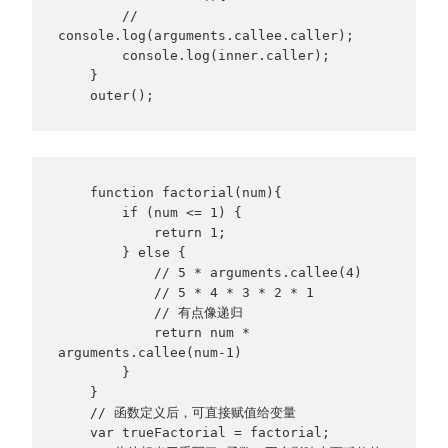
        // 
console.log(arguments.callee.caller);

        console.log(inner.caller);

    }

    outer();
    function factorial(num){

        if (num <= 1) {

            return 1;

        } else {

            // 5 * arguments.callee(4)

            // 5 * 4 * 3 * 2 * 1

            // 有点像递归

            return num * 
arguments.callee(num-1)

        }

    }

    // 函数定义后，可直接赋值给变量

    var trueFactorial = factorial;
