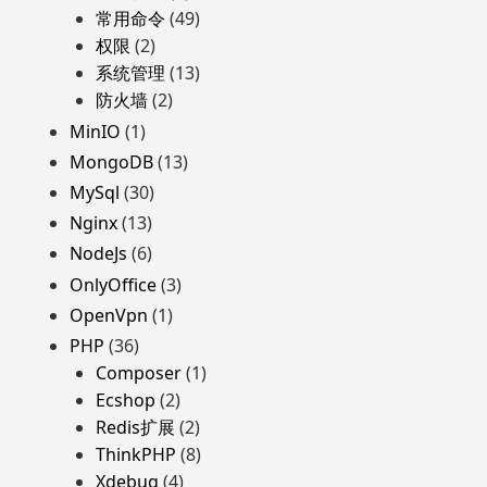
常用命令
(49)
权限
(2)
系统管理
(13)
防火墙
(2)
MinIO
(1)
MongoDB
(13)
MySql
(30)
Nginx
(13)
NodeJs
(6)
OnlyOffice
(3)
OpenVpn
(1)
PHP
(36)
Composer
(1)
Ecshop
(2)
Redis扩展
(2)
ThinkPHP
(8)
Xdebug
(4)