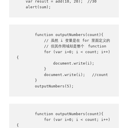
    var result = add(10, 20);  //30

    alert(sum); 
        function outputNumbers(count){

            // 虽然 i 变量是在 for 里面定义的

            // 但其作用域却是整个　function

            for (var i=0; i < count; i++)
{

                document.write(i);

            }

            document.write(i);   //count

        }

        outputNumbers(5);
        function outputNumbers(count){

            for (var i=0; i < count; i++)
{
