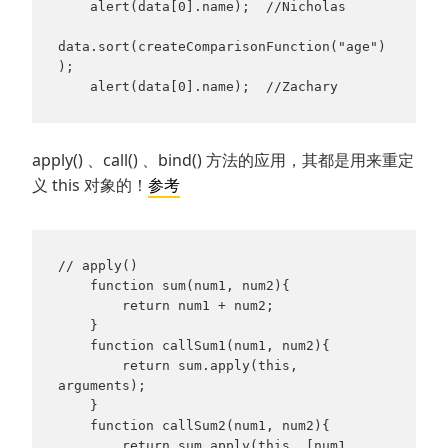
    alert(data[0].name);  //Nicholas

data.sort(createComparisonFunction("age")
);

    alert(data[0].name);  //Zachary
apply() 、call() 、bind() 方法的应用，其都是用来重定
义 this 对象的！
参考
// apply()

    function sum(num1, num2){

        return num1 + num2;

    }

    function callSum1(num1, num2){

        return sum.apply(this, 
arguments);

    }

    function callSum2(num1, num2){

        return sum.apply(this, [num1, 