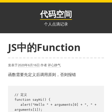
跳
至
代码空间
内
容
个人点滴记录
JS中的Function
发表于
2020年6月16日
作者
评心静气
函数需要先定义后调用原则，否则报错
// 定义
function sayHi() {
   alert("Hello " + arguments[0] + ", " + 
arguments[1]);