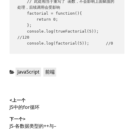
    // 此处相当于重写了 函数，不会影响上面赋值的
处理，后续调用会受影响

    factorial = function(){

        return 0;

    };

    console.log(trueFactorial(5));   
//120

    console.log(factorial(5));       //0
分
，
JavaScript
前端
类：
文
<上一个
章
上
JS中的for循环
导
篇
下一个>
文
航
下
JS-各数据类型的++与–
章：
篇