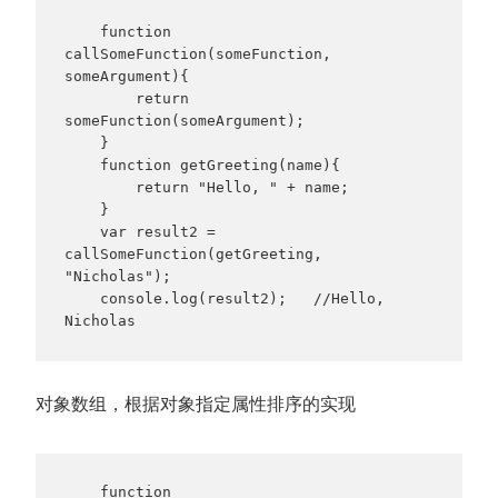
    function 
callSomeFunction(someFunction, 
someArgument){

        return 
someFunction(someArgument);

    }

    function getGreeting(name){

        return "Hello, " + name;

    }

    var result2 = 
callSomeFunction(getGreeting, 
"Nicholas");

    console.log(result2);   //Hello, 
Nicholas
对象数组，根据对象指定属性排序的实现
    function 