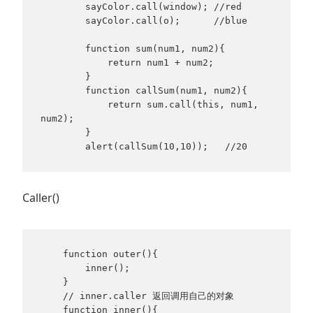
        sayColor.call(window); //red

        sayColor.call(o);      //blue

        function sum(num1, num2){

            return num1 + num2;

        }

        function callSum(num1, num2){

            return sum.call(this, num1, 
num2);

        }

        alert(callSum(10,10));   //20
Caller()
    function outer(){

        inner();

    }

    // inner.caller 返回调用自己的对象

    function inner(){
