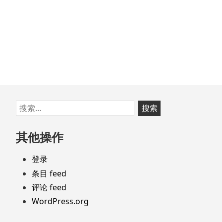
文
章：
跳
搜
至
索：
页
其他操作
脚
登录
条目 feed
评论 feed
WordPress.org