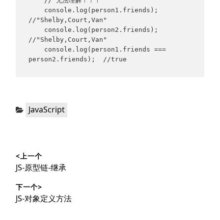
    // 无法理解！！！

    console.log(person1.friends);    
//"Shelby,Court,Van"

    console.log(person2.friends);    
//"Shelby,Court,Van"

    console.log(person1.friends === 
person2.friends);  //true
分
JavaScript
类：
文
<上一个
章
上
JS-原型链-继承
导
篇
下一个>
文
航
下
JS-对象定义方法
章：
篇