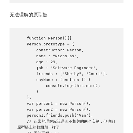
无法理解的原型链
    function Person(){}

    Person.prototype = {

        constructor: Person,

        name : "Nicholas",

        age : 29,

        job : "Software Engineer",

        friends : ["Shelby", "Court"],

        sayName : function () {

            console.log(this.name);

        }

    };

    var person1 = new Person();

    var person2 = new Person();

    person1.friends.push("Van");

    // 正常的理解应该是互不相关的两个实例，但他们
原型链上的数组却一样了
