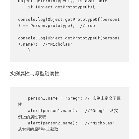
Object.getPrototypeOf() is available

    if (Object.getPrototypeOf){

console.log(Object.getPrototypeOf(person1
) == Person.prototype);  //true

console.log(Object.getPrototypeOf(person1
).name);  //"Nicholas"

    }
实例属性与原型链属性
    person1.name = "Greg"; // 实例上定义了属
性

    alert(person1.name);   //"Greg"  从实
例上的属性获取

    alert(person2.name);   //"Nicholas"  
从实例的原型链上获取