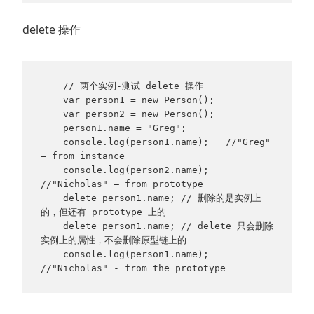
delete 操作
    // 两个实例-测试 delete 操作

    var person1 = new Person();

    var person2 = new Person();

    person1.name = "Greg";

    console.log(person1.name);   //"Greg" 
– from instance

    console.log(person2.name);   
//"Nicholas" – from prototype

    delete person1.name; // 删除的是实例上
的，但还有 prototype 上的

    delete person1.name; // delete 只会删除
实例上的属性，不会删除原型链上的

    console.log(person1.name);   
//"Nicholas" - from the prototype