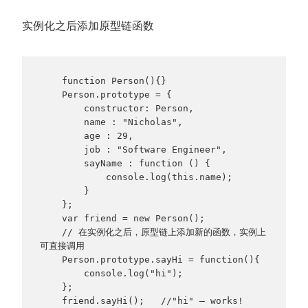
实例化之后添加原型链函数
    function Person(){}

    Person.prototype = {

        constructor: Person,

        name : "Nicholas",

        age : 29,

        job : "Software Engineer",

        sayName : function () {

            console.log(this.name);

        }

    };

    var friend = new Person();

    // 在实例化之后，原型链上添加新的函数，实例上
可直接调用

    Person.prototype.sayHi = function(){

        console.log("hi");

    };

    friend.sayHi();   //"hi" – works!