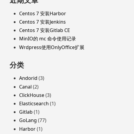
Centos 7 安装Harbor
Centos 7 安装Jenkins
Centos 7 安装Gitlab CE
MinIO的 mc 命令使用记录
Wrdpress使用OnlyOffice扩展
分类
Andorid
(3)
Canal
(2)
ClickHouse
(3)
Elasticsearch
(1)
Gitlab
(1)
GoLang
(77)
Harbor
(1)