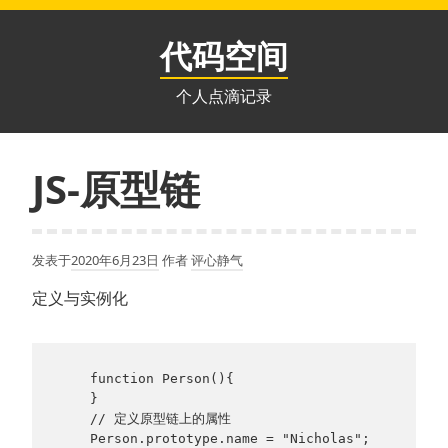
跳
至
代码空间
内
容
个人点滴记录
JS-原型链
发表于
2020年6月23日
作者
评心静气
定义与实例化
    function Person(){

    }

    // 定义原型链上的属性

    Person.prototype.name = "Nicholas";
