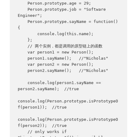
    Person.prototype.age = 29;

    Person.prototype.job = "Software 
Engineer";

    Person.prototype.sayName = function()
{

        console.log(this.name);

    };

    // 两个实例，都是调用的原型链上的函数

    var person1 = new Person();

    person1.sayName();   //"Nicholas"

    var person2 = new Person();

    person2.sayName();   //"Nicholas"

    console.log(person1.sayName == 
person2.sayName);  //true

console.log(Person.prototype.isPrototypeO
f(person1));  //true

console.log(Person.prototype.isPrototypeO
f(person2));  //true

    // only works if 