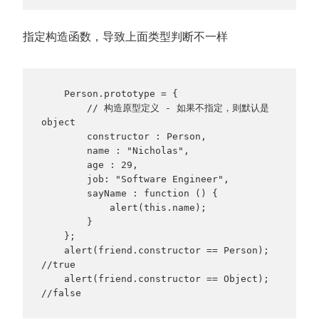
指定构造函数，导致上面类型判断不一样
    Person.prototype = {

        // 构造原型定义 - 如果不指定，则默认是 
object

        constructor : Person,

        name : "Nicholas",

        age : 29,

        job: "Software Engineer",

        sayName : function () {

            alert(this.name);

        }

    };

    alert(friend.constructor == Person);  
//true

    alert(friend.constructor == Object);  
//false