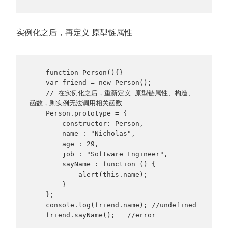
实例化之后，再定义 原型链属性
    function Person(){}

    var friend = new Person();

    // 在实例化之后，重新定义 原型链属性、构造、
函数，则实例无法调用相关函数

    Person.prototype = {

        constructor: Person,

        name : "Nicholas",

        age : 29,

        job : "Software Engineer",

        sayName : function () {

            alert(this.name);

        }

    };

    console.log(friend.name); //undefined

    friend.sayName();   //error