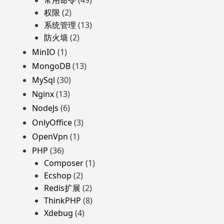
常用命令
(49)
权限
(2)
系统管理
(13)
防火墙
(2)
MinIO
(1)
MongoDB
(13)
MySql
(30)
Nginx
(13)
NodeJs
(6)
OnlyOffice
(3)
OpenVpn
(1)
PHP
(36)
Composer
(1)
Ecshop
(2)
Redis扩展
(2)
ThinkPHP
(8)
Xdebug
(4)