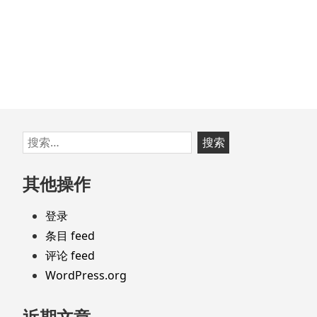
文
章：
跳
搜
至
索：
页
其他操作
脚
登录
条目 feed
评论 feed
WordPress.org
近期文章