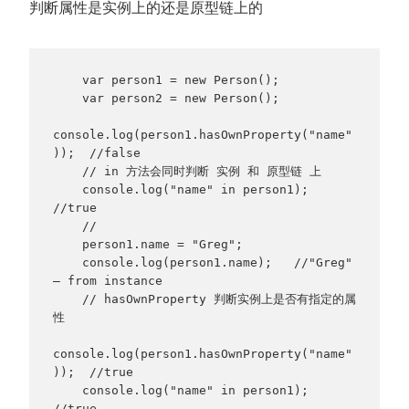
判断属性是实例上的还是原型链上的
    var person1 = new Person();

    var person2 = new Person();

console.log(person1.hasOwnProperty("name"
));  //false

    // in 方法会同时判断 实例 和 原型链 上

    console.log("name" in person1);  
//true

    //

    person1.name = "Greg";

    console.log(person1.name);   //"Greg" 
– from instance

    // hasOwnProperty 判断实例上是否有指定的属
性

console.log(person1.hasOwnProperty("name"
));  //true

    console.log("name" in person1);  
//true
