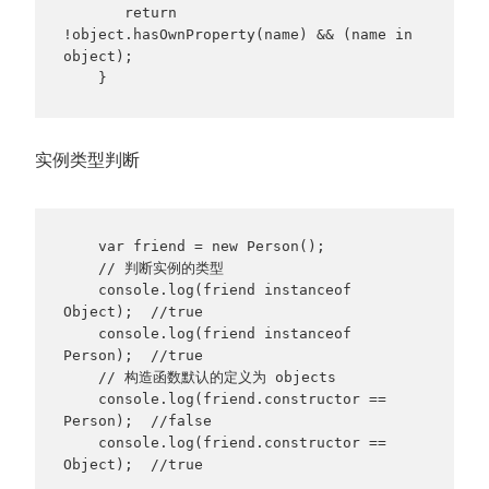
       return 
!object.hasOwnProperty(name) && (name in 
object);

    }
实例类型判断
    var friend = new Person();

    // 判断实例的类型

    console.log(friend instanceof 
Object);  //true

    console.log(friend instanceof 
Person);  //true

    // 构造函数默认的定义为 objects

    console.log(friend.constructor == 
Person);  //false

    console.log(friend.constructor == 
Object);  //true