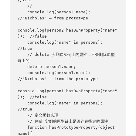
    //

    console.log(person2.name);   
//"Nicholas" – from prototype

console.log(person2.hasOwnProperty("name"
));  //false

    console.log("name" in person2);  
//true

    // delete 会删除实例上的属性，不会删除原型
链上的

    delete person1.name;

    console.log(person1.name);   
//"Nicholas" - from the prototype

console.log(person1.hasOwnProperty("name"
));  //false

    console.log("name" in person1);  
//true

    // 定义函数实现

    // 判断 实例的原型链上是否存在指定的属性

    function hasPrototypeProperty(object, 
name){
