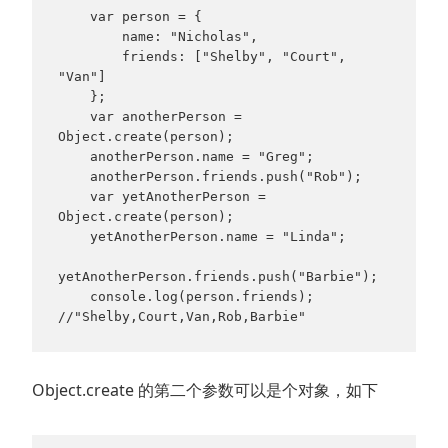
    var person = {

        name: "Nicholas",

        friends: ["Shelby", "Court", 
"Van"]

    };

    var anotherPerson = 
Object.create(person);

    anotherPerson.name = "Greg";

    anotherPerson.friends.push("Rob");

    var yetAnotherPerson = 
Object.create(person);

    yetAnotherPerson.name = "Linda";

yetAnotherPerson.friends.push("Barbie");

    console.log(person.friends);   
//"Shelby,Court,Van,Rob,Barbie"
Object.create 的第二个参数可以是个对象，如下