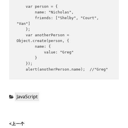
    var person = {

        name: "Nicholas",

        friends: ["Shelby", "Court", 
"Van"]

    };

    var anotherPerson = 
Object.create(person, {

        name: {

            value: "Greg"

        }

    });

    alert(anotherPerson.name);  //"Greg"
分
JavaScript
类：
文
<上一个
章