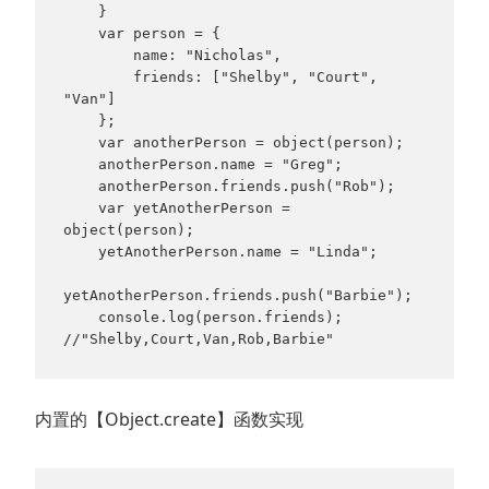
    }

    var person = {

        name: "Nicholas",

        friends: ["Shelby", "Court", 
"Van"]

    };

    var anotherPerson = object(person);

    anotherPerson.name = "Greg";

    anotherPerson.friends.push("Rob");

    var yetAnotherPerson = 
object(person);

    yetAnotherPerson.name = "Linda";

yetAnotherPerson.friends.push("Barbie");

    console.log(person.friends);   
//"Shelby,Court,Van,Rob,Barbie"
内置的【Object.create】函数实现