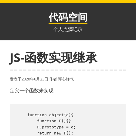
跳
至
代码空间
内
容
个人点滴记录
JS-函数实现继承
发表于
2020年6月23日
作者
评心静气
定义一个函数来实现
    function object(o){

        function F(){}

        F.prototype = o;

        return new F();
