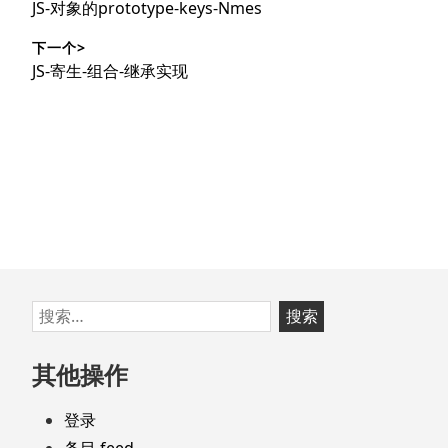
上
JS-对象的prototype-keys-Nmes
导
篇
下一个>
文
航
下
JS-寄生-组合-继承实现
章：
篇
文
章：
跳
搜
至
索：
页
其他操作
脚
登录
条目 feed