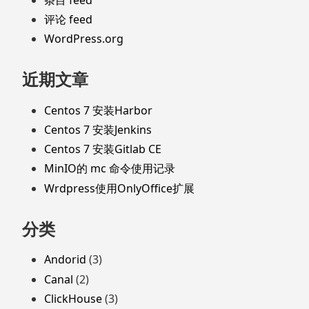
评论 feed
WordPress.org
近期文章
Centos 7 安装Harbor
Centos 7 安装Jenkins
Centos 7 安装Gitlab CE
MinIO的 mc 命令使用记录
Wrdpress使用OnlyOffice扩展
分类
Andorid
(3)
Canal
(2)
ClickHouse
(3)