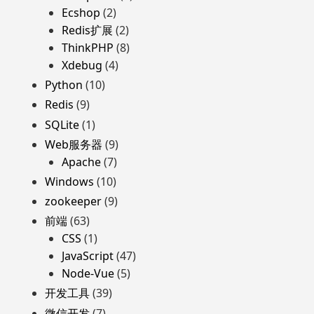
Ecshop
(2)
Redis扩展
(2)
ThinkPHP
(8)
Xdebug
(4)
Python
(10)
Redis
(9)
SQLite
(1)
Web服务器
(9)
Apache
(7)
Windows
(10)
zookeeper
(9)
前端
(63)
CSS
(1)
JavaScript
(47)
Node-Vue
(5)
开发工具
(39)
微信开发
(7)