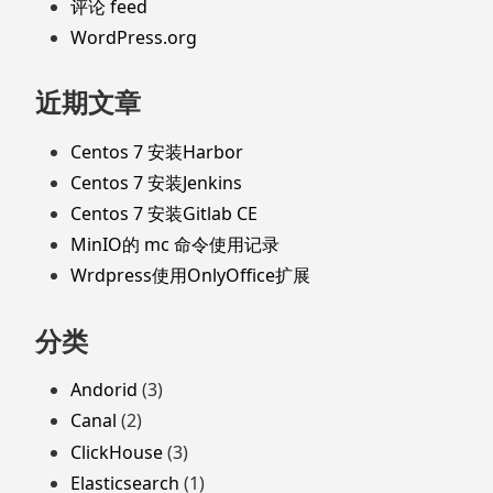
评论 feed
WordPress.org
近期文章
Centos 7 安装Harbor
Centos 7 安装Jenkins
Centos 7 安装Gitlab CE
MinIO的 mc 命令使用记录
Wrdpress使用OnlyOffice扩展
分类
Andorid
(3)
Canal
(2)
ClickHouse
(3)
Elasticsearch
(1)