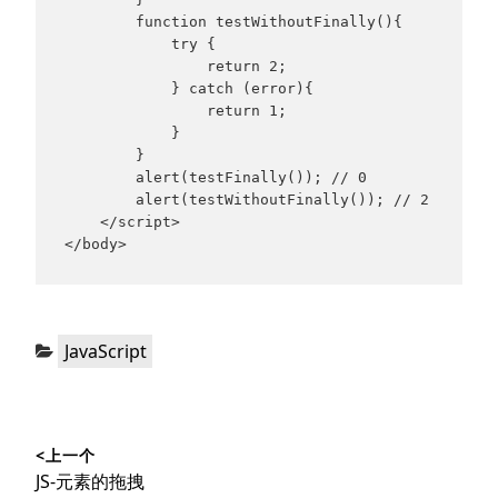
        function testWithoutFinally(){

            try {

                return 2;

            } catch (error){

                return 1;

            }

        }

        alert(testFinally()); // 0

        alert(testWithoutFinally()); // 2

    </script>

</body>
分
JavaScript
类：
文
<上一个
章
上
JS-元素的拖拽