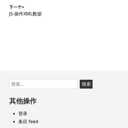
导
篇
下一个>
文
航
下
JS-操作XML数据
章：
篇
文
章：
跳
搜
至
索：
页
其他操作
脚
登录
条目 feed