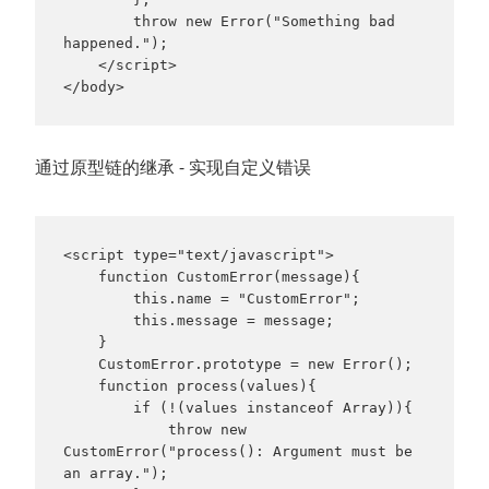
        throw new Error("Something bad 
happened.");

    </script>

</body>
通过原型链的继承 - 实现自定义错误
<script type="text/javascript">

    function CustomError(message){

        this.name = "CustomError";

        this.message = message;

    }

    CustomError.prototype = new Error();

    function process(values){

        if (!(values instanceof Array)){

            throw new 
CustomError("process(): Argument must be 
an array.");
