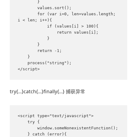
        }

        values.sort();

        for (var i=0, len=values.length; 
i < len; i++){

            if (values[i] > 100){

                return values[i];

            }

        }

        return -1;

    }

    process("string");

</script>
try{...}catch{...}finally{...} 捕获异常
<script type="text/javascript">

    try {

        window.someNonexistentFunction();

    } catch (error){
