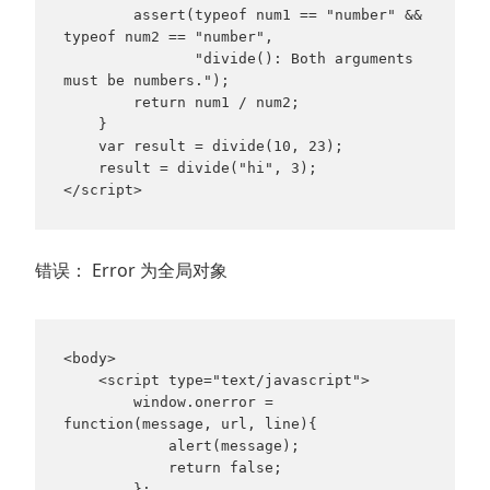
        assert(typeof num1 == "number" && 
typeof num2 == "number",

               "divide(): Both arguments 
must be numbers.");

        return num1 / num2;

    }

    var result = divide(10, 23);

    result = divide("hi", 3);

</script>
错误： Error 为全局对象
<body>

    <script type="text/javascript">

        window.onerror = 
function(message, url, line){

            alert(message);

            return false;

        };
