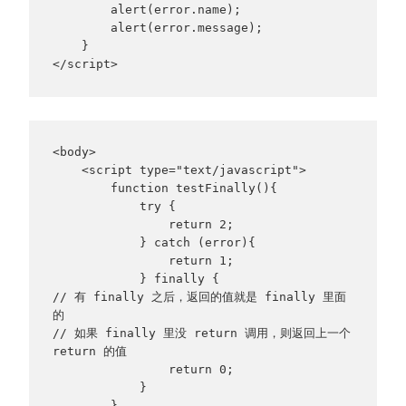
        alert(error.name);

        alert(error.message);

    }

</script>
<body>

    <script type="text/javascript">

        function testFinally(){

            try {

                return 2;

            } catch (error){

                return 1;

            } finally { 

// 有 finally 之后，返回的值就是 finally 里面
的

// 如果 finally 里没 return 调用，则返回上一个 
return 的值

                return 0;

            }

        }
