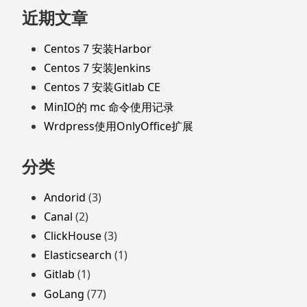
近期文章
Centos 7 安装Harbor
Centos 7 安装Jenkins
Centos 7 安装Gitlab CE
MinIO的 mc 命令使用记录
Wrdpress使用OnlyOffice扩展
分类
Andorid
(3)
Canal
(2)
ClickHouse
(3)
Elasticsearch
(1)
Gitlab
(1)
GoLang
(77)