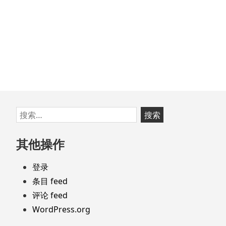
篇
文
章：
跳
搜
至
索：
页
其他操作
脚
登录
条目 feed
评论 feed
WordPress.org