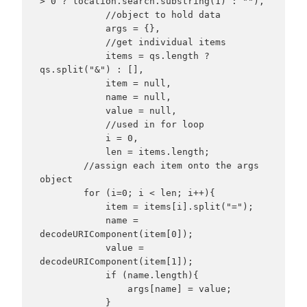
> 0 ? location.search.substring(1) : ""),

            //object to hold data

            args = {},

            //get individual items

            items = qs.length ? 
qs.split("&") : [],

            item = null,

            name = null,

            value = null,

            //used in for loop

            i = 0,

            len = items.length;

        //assign each item onto the args 
object

        for (i=0; i < len; i++){

            item = items[i].split("=");

            name = 
decodeURIComponent(item[0]);

            value = 
decodeURIComponent(item[1]);

            if (name.length){

                args[name] = value;

            }
