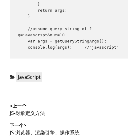
        }

        return args;

    }

    //assume query string of ?
q=javascript&num=10

    var args = getQueryStringArgs();

    console.log(args);     //"javascript"
分
JavaScript
类：
文
<上一个
章
上
JS-对象定义方法
导
篇
下一个>
文
航
下
JS-浏览器、渲染引擎、操作系统
章：