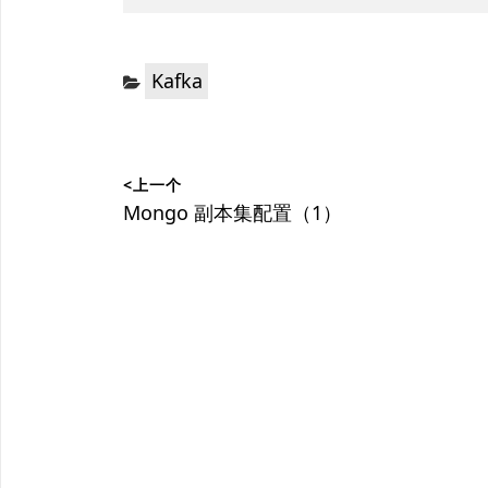
分
Kafka
类：
文
<上一个
章
上
Mongo 副本集配置（1）
篇
导
文
航
章：