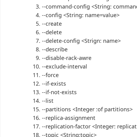
--command-config <String: command 
--config <String: name=value>
--create
--delete
--delete-config <Strign: name>
--describe
--disable-rack-awre
--exclude-interval
--force
--if-exists
--if-not-exists
--list
--partitions <Integer :of partitions>
--replica-assignment
--replication-factor <Integer: replica
--topic <String:topic>