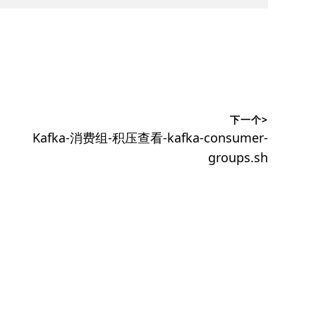
下一个>
下
Kafka-消费组-积压查看-kafka-consumer-
篇
groups.sh
文
章：