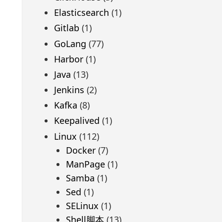
Elasticsearch
(1)
Gitlab
(1)
GoLang
(77)
Harbor
(1)
Java
(13)
Jenkins
(2)
Kafka
(8)
Keepalived
(1)
Linux
(112)
Docker
(7)
ManPage
(1)
Samba
(1)
Sed
(1)
SELinux
(1)
Shell脚本
(13)