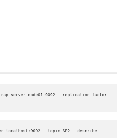
rap-server node01:9092 --replication-factor 
er localhost:9092 --topic SP2 --describe