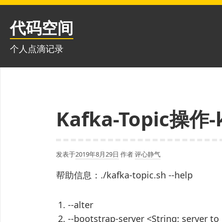
跳
至
代码空间
内
容
个人点滴记录
Kafka-Topic操作-k
发表于
2019年8月29日
作者
评心静气
帮助信息：./kafka-topic.sh --help
--alter
--bootstrap-server <String: server to