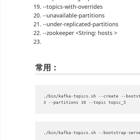
--topics-with-overrides
--unavailable-partitions
--under-replicated-partitions
--zookeeper <String: hosts >
常用：
./bin/kafka-topics.sh --create --bootst
3 --partitions 10 --topic topic_5
./bin/kafka-topics.sh --bootstrap-serv