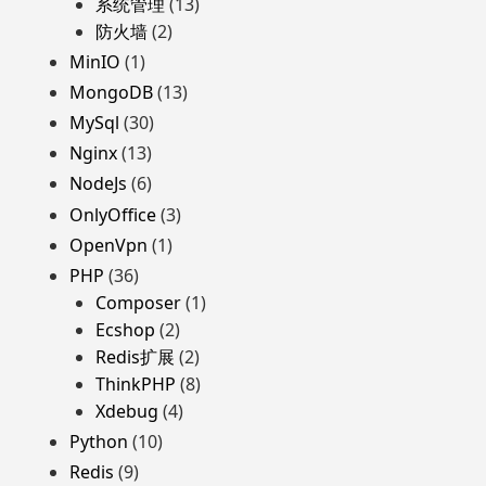
系统管理
(13)
防火墙
(2)
MinIO
(1)
MongoDB
(13)
MySql
(30)
Nginx
(13)
NodeJs
(6)
OnlyOffice
(3)
OpenVpn
(1)
PHP
(36)
Composer
(1)
Ecshop
(2)
Redis扩展
(2)
ThinkPHP
(8)
Xdebug
(4)
Python
(10)
Redis
(9)