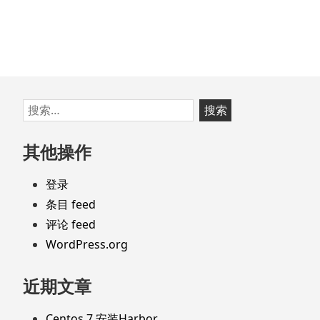
跳
搜
至
索：
页
其他操作
脚
登录
条目 feed
评论 feed
WordPress.org
近期文章
Centos 7 安装Harbor