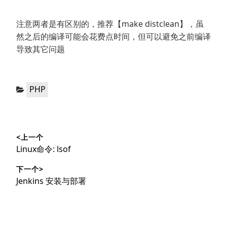
注意两者是有区别的，推荐【make distclean】，虽
然之后的编译可能会花费点时间，但可以避免之前编译
导致其它问题
分
PHP
类：
文
<上一个
章
上
Linux命令: lsof
导
篇
下一个>
文
航
下
Jenkins 安装与部署
章：
篇
文
章：