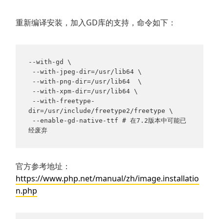
重新编译安装，加入GD库的支持，命令如下：
--with-gd \
 --with-jpeg-dir=/usr/lib64 \
 --with-png-dir=/usr/lib64  \
 --with-xpm-dir=/usr/lib64 \
 --with-freetype-
dir=/usr/include/freetype2/freetype \
 --enable-gd-native-ttf # 在7.2版本中可能已
经废弃
官方参考地址：
https://www.php.net/manual/zh/image.installatio
n.php