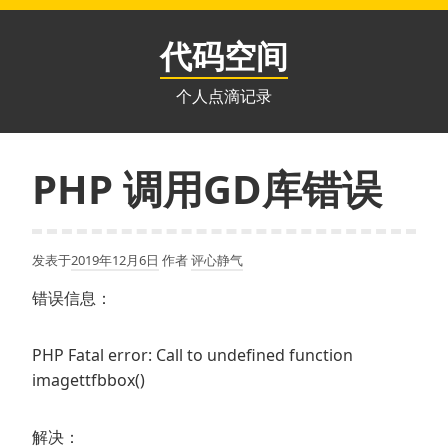
跳
至
代码空间
内
容
个人点滴记录
PHP 调用GD库错误
发表于
2019年12月6日
作者
评心静气
错误信息：
PHP Fatal error: Call to undefined function
imagettfbbox()
解决：