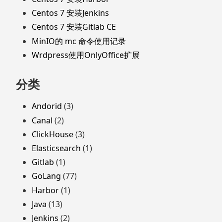
Centos 7 安装Jenkins
Centos 7 安装Gitlab CE
MinIO的 mc 命令使用记录
Wrdpress使用OnlyOffice扩展
分类
Andorid
(3)
Canal
(2)
ClickHouse
(3)
Elasticsearch
(1)
Gitlab
(1)
GoLang
(77)
Harbor
(1)
Java
(13)
Jenkins
(2)