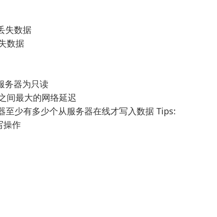
能，丢失数据
不丢失数据
】
 设置从服务器为只读
 # 主与从之间最大的网络延迟
te # 主服务器至少有多少个从服务器在线才写入数据 Tips:
写操作