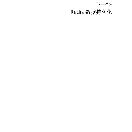
下一个>
下
Redis 数据持久化
篇
文
章：