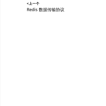
<上一个
章
上
Redis 数据传输协议
篇
导
文
航
章：