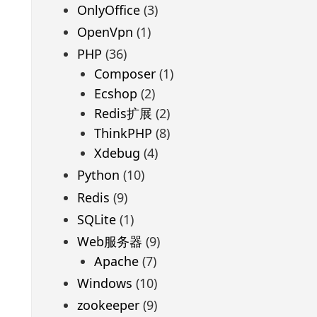
OnlyOffice
(3)
OpenVpn
(1)
PHP
(36)
Composer
(1)
Ecshop
(2)
Redis扩展
(2)
ThinkPHP
(8)
Xdebug
(4)
Python
(10)
Redis
(9)
SQLite
(1)
Web服务器
(9)
Apache
(7)
Windows
(10)
zookeeper
(9)