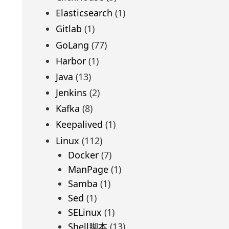
Elasticsearch
(1)
Gitlab
(1)
GoLang
(77)
Harbor
(1)
Java
(13)
Jenkins
(2)
Kafka
(8)
Keepalived
(1)
Linux
(112)
Docker
(7)
ManPage
(1)
Samba
(1)
Sed
(1)
SELinux
(1)
Shell脚本
(13)