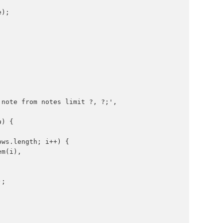
e);
 note from notes limit ?, ?;',
a
) {
ows.length; i++) {
em(i),
;
e);