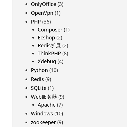
OnlyOffice
(3)
OpenVpn
(1)
PHP
(36)
Composer
(1)
Ecshop
(2)
Redis扩展
(2)
ThinkPHP
(8)
Xdebug
(4)
Python
(10)
Redis
(9)
SQLite
(1)
Web服务器
(9)
Apache
(7)
Windows
(10)
zookeeper
(9)