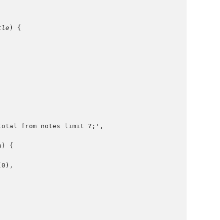
tle
) {
total from notes limit ?;',
a
) {
(0),