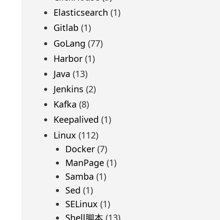
Elasticsearch
(1)
Gitlab
(1)
GoLang
(77)
Harbor
(1)
Java
(13)
Jenkins
(2)
Kafka
(8)
Keepalived
(1)
Linux
(112)
Docker
(7)
ManPage
(1)
Samba
(1)
Sed
(1)
SELinux
(1)
Shell脚本
(13)