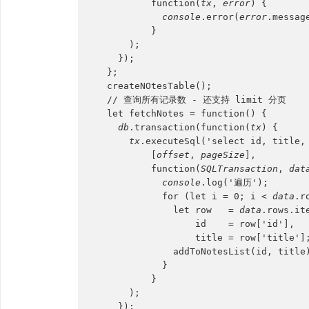
          function(
tx
, 
error
) {
console
.error(
error
.messag
          }
      );
    });
  };
  createNOtesTable();
  // 查询所有记录数 - 还支持 limit 分页
  let fetchNotes = function() {
db
.transaction(function(
tx
) {
tx
.executeSql('select id, title,
          [
offset
, 
pageSize
],
          function(
SQLTransaction
, 
dat
console
.log('遍历');
            for (let i = 0; i < 
data
.r
              let row   = 
data
.rows.it
                  id    = row['id'],
                  title = row['title']
              addToNotesList(id, titl
            }
          }
      );
    });