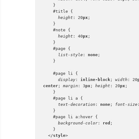
    }
    #title {
height
: 20
px
;
    }
    #note {
height
: 40
px
;
    }
    #page {
list-style
: 
none
;
    }
    #page li {
display
: 
inline-block
; 
width
: 20
center
; 
margin
: 3
px
; 
height
: 20
px
;
    }
    #page li a {
text-decoration
: 
none
; 
font-size
    }
    #page li a:hover {
background-color
: 
red
;
    }
  </
style
>