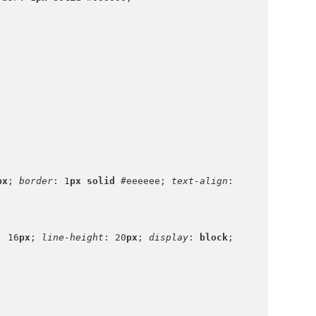
px
; 
border
: 1
px solid 
#eeeeee; 
text-align
: 
: 16
px
; 
line-height
: 20
px
; 
display
: 
block
;