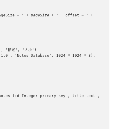
ageSize = ' + 
pageSize 
+ '   offset = ' + 
号', '描述', '大小')
'1.0', 'Notes Database', 1024 * 1024 * 3);