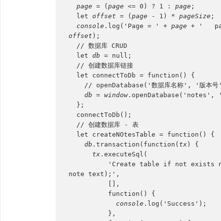
page 
= (
page 
<= 0) ? 1 : 
page
;
  let 
offset 
= (
page 
- 1) * 
pageSize
;
console
.log('Page = ' + 
page 
+ '   p
offset
);
  // 数据库 CRUD
  let 
db 
= null;
  // 创建数据库链接
  let connectToDb = function() {
    // openDatabase('数据库名称', '版本
db 
= 
window
.openDatabase('notes', 
  };
  connectToDb();
  // 创建数据库 - 表
  let createNOtesTable = function() {
db
.transaction(function(
tx
) {
tx
.executeSql(
          'Create table if not exists notes (id Integer primary key , title text , 
note text);',
          [],
          function() {
console
.log('Success');
          },