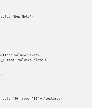
 
value=
'New Note'
>
button' 
value=
'Save'
>
e_button' 
value=
'Delete'
>
l
>
' 
cols=
'30' 
rows=
'10'
></
textarea
>