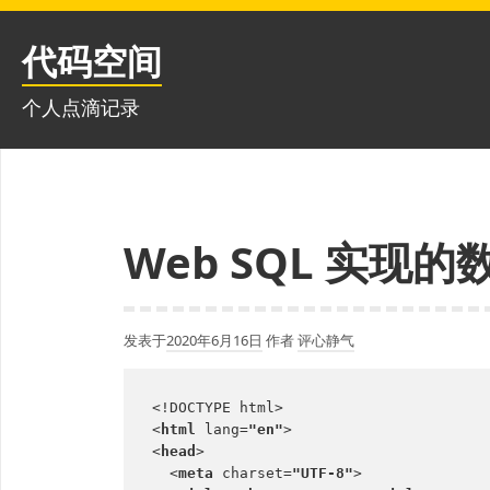
跳
至
代码空间
内
容
个人点滴记录
Web SQL 实现
发表于
2020年6月16日
作者
评心静气
<!DOCTYPE html>
<
html 
lang=
"en"
>
<
head
>
  <
meta 
charset=
"UTF-8"
>