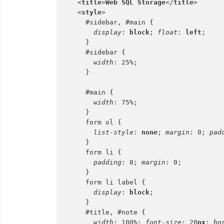
  <
title
>
Web SQL Storage
</
title
>
  <
style
>
    #sidebar, #main {
display
: 
block
; 
float
: 
left
;
    }
    #sidebar {
width
: 25%;
    }
    #main {
width
: 75%;
    }
    form ol {
list-style
: 
none
; 
margin
: 0; 
pad
    }
    form li {
padding
: 0; 
margin
: 0;
    }
    form li label {
display
: 
block
;
    }
    #title, #note {
width
: 100%; 
font-size
: 20
px
; 
bo