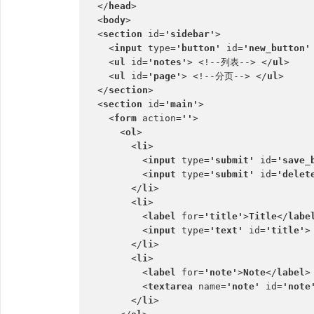
</
head
>
<
body
>
<
section 
id=
'sidebar'
>
  <
input 
type=
'button' 
id=
'new_button'
  <
ul 
id=
'notes'
> <!--列表--> </
ul
>
  <
ul 
id=
'page'
> <!--分页--> </
ul
>
</
section
>
<
section 
id=
'main'
>
  <
form 
action=
''
>
    <
ol
>
      <
li
>
        <
input 
type=
'submit' 
id=
'save_
        <
input 
type=
'submit' 
id=
'delet
      </
li
>
      <
li
>
        <
label 
for=
'title'
>
Title
</
labe
        <
input 
type=
'text' 
id=
'title'
>
      </
li
>
      <
li
>
        <
label 
for=
'note'
>
Note
</
label
>
        <
textarea 
name=
'note' 
id=
'note
      </
li
>