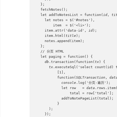
  };
  fetchNotes();
  let addToNotesList = function(
id
, 
ti
    let notes = $('#notes'),
        item  = $('<li>');
    item.attr('data-id', 
id
);
    item.html(
title
);
    notes.append(item);
  };
  // 分页 HTML
  let paging = function() {
db
.transaction(function(
tx
) {
tx
.executeSql('select count(id) 
          [1],
          function(
SQLTransaction
, 
dat
console
.log('分页-遍历');
            let row   = 
data
.rows.item
                total = row['total'];
            addToNotePageList(total);
          }
      );
    });