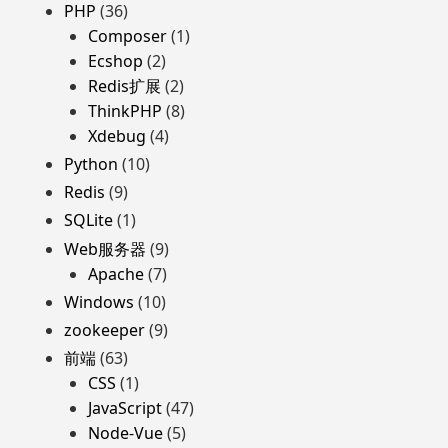
PHP
(36)
Composer
(1)
Ecshop
(2)
Redis扩展
(2)
ThinkPHP
(8)
Xdebug
(4)
Python
(10)
Redis
(9)
SQLite
(1)
Web服务器
(9)
Apache
(7)
Windows
(10)
zookeeper
(9)
前端
(63)
CSS
(1)
JavaScript
(47)
Node-Vue
(5)