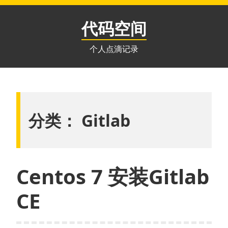
跳
至
代码空间
内
容
个人点滴记录
分类：
Gitlab
Centos 7 安装Gitlab
CE