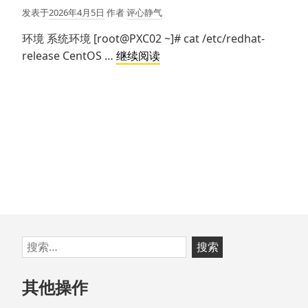
发表于
2026年4月5日
作者
评心静气
环境 系统环境 [root@PXC02 ~]# cat /etc/redhat-
Centos
release CentOS …
继续阅读
7
安
装
Gitlab
CE
跳
搜
至
索：
页
其他操作
脚