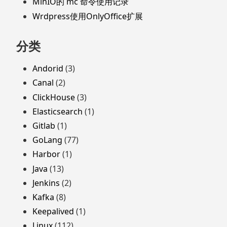
MinIO的 mc 命令使用记录
Wrdpress使用OnlyOffice扩展
分类
Andorid
(3)
Canal
(2)
ClickHouse
(3)
Elasticsearch
(1)
Gitlab
(1)
GoLang
(77)
Harbor
(1)
Java
(13)
Jenkins
(2)
Kafka
(8)
Keepalived
(1)
Linux
(112)