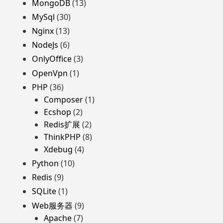
MongoDB
(13)
MySql
(30)
Nginx
(13)
NodeJs
(6)
OnlyOffice
(3)
OpenVpn
(1)
PHP
(36)
Composer
(1)
Ecshop
(2)
Redis扩展
(2)
ThinkPHP
(8)
Xdebug
(4)
Python
(10)
Redis
(9)
SQLite
(1)
Web服务器
(9)
Apache
(7)