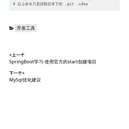
#
 以上命令只是排除目录下的 .git .idea
分
开发工具
类：
文
<上一个
章
上
SpringBoot学习-使用官方的start创建项目
导
篇
下一个>
文
航
下
MySql优化建议
章：
篇
文
章：