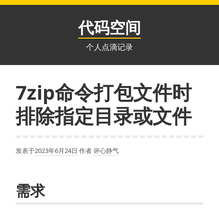
跳
至
代码空间
内
容
个人点滴记录
7zip命令打包文件时
排除指定目录或文件
发表于
2023年6月24日
作者
评心静气
需求