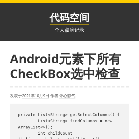
跳
至
代码空间
内
容
个人点滴记录
Android元素下所有
CheckBox选中检查
发表于
2021年10月9日
作者
评心静气
private List<String> getSelectColumns() {

        List<String> findColumns = new 
ArrayList<>();

        int childCount = 