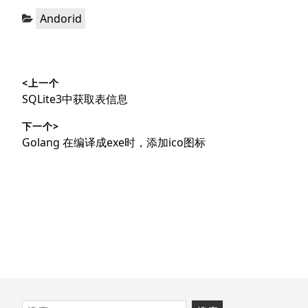
分
Andorid
类：
文
<上一个
章
上
SQLite3中获取表信息
导
篇
下一个>
文
航
下
Golang 在编译成exe时，添加ico图标
章：
篇
文
章：
跳
搜