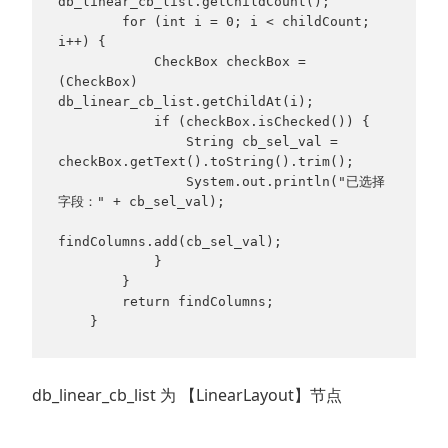
db_linear_cb_list.getChildCount();

        for (int i = 0; i < childCount; 
i++) {

            CheckBox checkBox = 
(CheckBox) 
db_linear_cb_list.getChildAt(i);

            if (checkBox.isChecked()) {

                String cb_sel_val = 
checkBox.getText().toString().trim();

                System.out.println("已选择
字段：" + cb_sel_val);

findColumns.add(cb_sel_val);

            }

        }

        return findColumns;

    }
db_linear_cb_list 为 【LinearLayout】节点