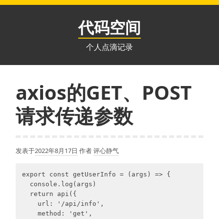
跳
至
代码空间
内
容
个人点滴记录
axios的GET、POST
请求传递参数
发表于
2022年8月17日
作者
评心静气
export const getUserInfo = (args) => {

  console.log(args)

  return api({

    url: '/api/info',

    method: 'get',
