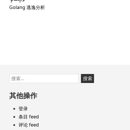
下一个>
文
航
下
Golang 逃逸分析
章：
篇
文
章：
跳
搜
至
索：
页
其他操作
脚
登录
条目 feed
评论 feed