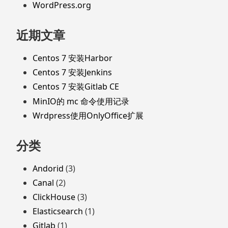
WordPress.org
近期文章
Centos 7 安装Harbor
Centos 7 安装Jenkins
Centos 7 安装Gitlab CE
MinIO的 mc 命令使用记录
Wrdpress使用OnlyOffice扩展
分类
Andorid
(3)
Canal
(2)
ClickHouse
(3)
Elasticsearch
(1)
Gitlab
(1)