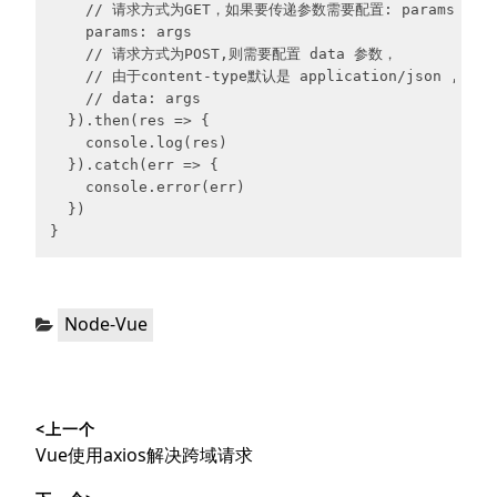
    // 请求方式为GET，如果要传递参数需要配置: params 
    params: args

    // 请求方式为POST,则需要配置 data 参数，

    // 由于content-type默认是 application/json 
    // data: args

  }).then(res => {

    console.log(res)

  }).catch(err => {

    console.error(err)

  })

}
分
Node-Vue
类：
文
<上一个
章
上
Vue使用axios解决跨域请求
导
篇