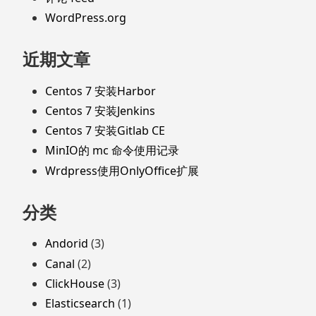
WordPress.org
近期文章
Centos 7 安装Harbor
Centos 7 安装Jenkins
Centos 7 安装Gitlab CE
MinIO的 mc 命令使用记录
Wrdpress使用OnlyOffice扩展
分类
Andorid
(3)
Canal
(2)
ClickHouse
(3)
Elasticsearch
(1)