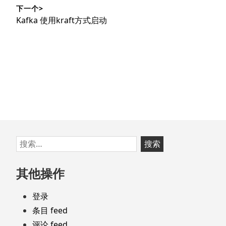
导
篇
下一个>
文
航
下
Kafka 使用kraft方式启动
章：
篇
文
章：
跳
搜
至
索：
页
其他操作
脚
登录
条目 feed
评论 feed