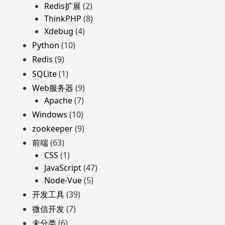
Redis扩展
(2)
ThinkPHP
(8)
Xdebug
(4)
Python
(10)
Redis
(9)
SQLite
(1)
Web服务器
(9)
Apache
(7)
Windows
(10)
zookeeper
(9)
前端
(63)
CSS
(1)
JavaScript
(47)
Node-Vue
(5)
开发工具
(39)
微信开发
(7)
未分类
(6)