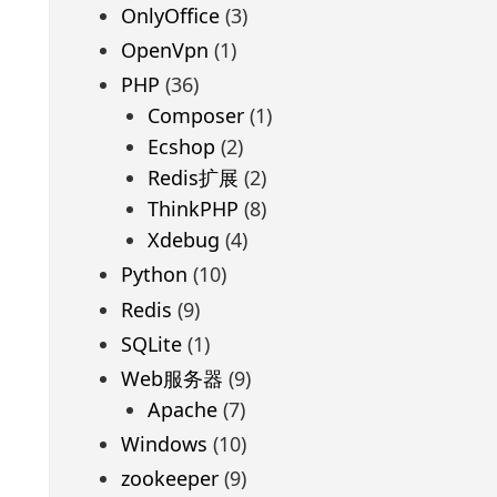
OnlyOffice
(3)
OpenVpn
(1)
PHP
(36)
Composer
(1)
Ecshop
(2)
Redis扩展
(2)
ThinkPHP
(8)
Xdebug
(4)
Python
(10)
Redis
(9)
SQLite
(1)
Web服务器
(9)
Apache
(7)
Windows
(10)
zookeeper
(9)