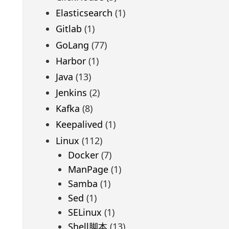
Elasticsearch
(1)
Gitlab
(1)
GoLang
(77)
Harbor
(1)
Java
(13)
Jenkins
(2)
Kafka
(8)
Keepalived
(1)
Linux
(112)
Docker
(7)
ManPage
(1)
Samba
(1)
Sed
(1)
SELinux
(1)
Shell脚本
(13)