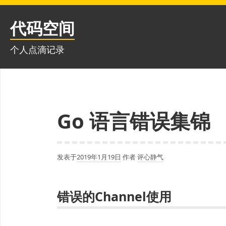
跳
至
代码空间
内
容
个人点滴记录
Go 语言错误集锦
发表于
2019年1月19日
作者
评心静气
错误的Channel使用