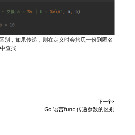
时的区别，如果传递，则在定义时会拷贝一份到匿名
t中查找
下一个>
下
Go 语言func 传递参数的区别
篇
文
章：