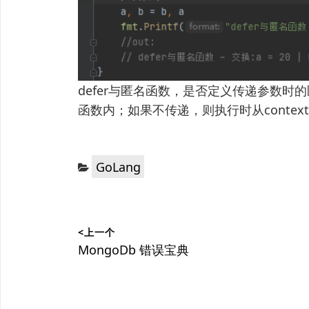
defer与匿名函数，是否定义传递参数
函数内；如果不传递，则执行时从contex
分
GoLang
类：
文
<上一个
章
上
MongoDb 错误宝典
篇
导
文
航
章：