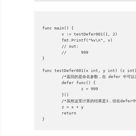
func main() {

	v := testDefer001(1, 2)

	fmt.Printf("%v\n", v)

	// out:

	// 	999

}

func testDefer001(x int, y int) (z int)
	/*返回的是命名参数，在 defer 中可以直接访问并“篡改”*/

	defer func() {

		z = 999

	}()

	/*虽然这里计算的结果是3，但在defer中被“篡改”了，使用时要注意*/

	z = x + y

	return
