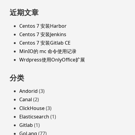
近期文章
Centos 7 安装Harbor
Centos 7 安装Jenkins
Centos 7 安装Gitlab CE
MinIO的 mc 命令使用记录
Wrdpress使用OnlyOffice扩展
分类
Andorid
(3)
Canal
(2)
ClickHouse
(3)
Elasticsearch
(1)
Gitlab
(1)
GoLang
(77)