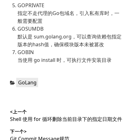
GOPRIVATE
指定不走代理的Go包域名，引入私有库时，一
般需要配置
GOSUMDB
默认是 sum.golang.org，可以查询依赖包指定
版本的hash值，确保模块版本未被篡改
GOBIN
当使用 go install 时，可执行文件安装目录
分
GoLang
类：
文
<上一个
章
上
Shell 使用 for 循环删除当前目录下的指定日期文件
导
篇
下一个>
文
航
下
Git Commit Message规范