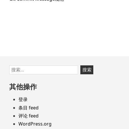
章：
篇
文
章：
跳
搜
至
索：
页
其他操作
脚
登录
条目 feed
评论 feed
WordPress.org