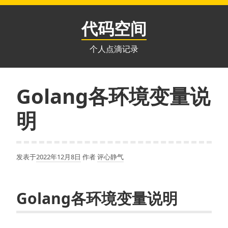
跳
至
代码空间
内
容
个人点滴记录
Golang各环境变量说
明
发表于
2022年12月8日
作者
评心静气
Golang各环境变量说明