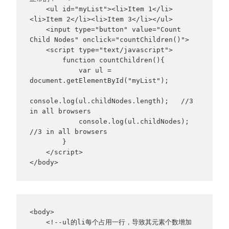
    <ul id="myList"><li>Item 1</li>
<li>Item 2</li><li>Item 3</li></ul>

    <input type="button" value="Count 
Child Nodes" onclick="countChildren()">

    <script type="text/javascript">

        function countChildren(){

            var ul = 
document.getElementById("myList");

console.log(ul.childNodes.length);   //3 
in all browsers

            console.log(ul.childNodes);   
//3 in all browsers

        }

    </script>

</body>
<body>

    <!--ul的li每个占用一行，导致其元素个数增加  