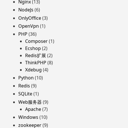
Nginx
(13)
NodeJs
(6)
OnlyOffice
(3)
OpenVpn
(1)
PHP
(36)
Composer
(1)
Ecshop
(2)
Redis扩展
(2)
ThinkPHP
(8)
Xdebug
(4)
Python
(10)
Redis
(9)
SQLite
(1)
Web服务器
(9)
Apache
(7)
Windows
(10)
zookeeper
(9)