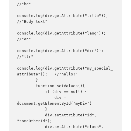
//"bd"

console.log(div.getAttribute("title"));      
//"Body text"

console.log(div.getAttribute("lang"));       
//"en"

console.log(div.getAttribute("dir"));        
//"ltr"

console.log(div.getAttribute("my_special_
attribute"));   //"hello!"

        }

        function setValues(){

            if (div == null) {

                div = 
document.getElementById("myDiv");

            }

            div.setAttribute("id", 
"someOtherId");

            div.setAttribute("class", 