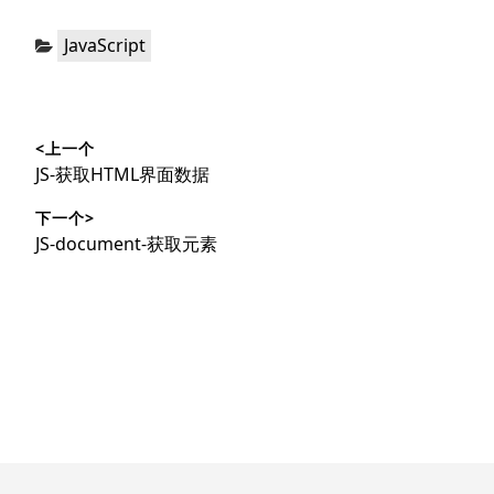
分
JavaScript
类：
文
<上一个
章
上
JS-获取HTML界面数据
导
篇
下一个>
文
航
下
JS-document-获取元素
章：
篇
文
章：