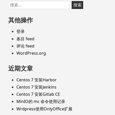
跳
搜
至
索：
页
其他操作
脚
登录
条目 feed
评论 feed
WordPress.org
近期文章
Centos 7 安装Harbor
Centos 7 安装Jenkins
Centos 7 安装Gitlab CE
MinIO的 mc 命令使用记录
Wrdpress使用OnlyOffice扩展