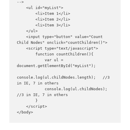
-->

    <ul id="myList">

        <li>Item 1</li>

        <li>Item 2</li>

        <li>Item 3</li>

    </ul>

    <input type="button" value="Count 
Child Nodes" onclick="countChildren()">

    <script type="text/javascript">

        function countChildren(){

            var ul = 
document.getElementById("myList");

console.log(ul.childNodes.length);   //3 
in IE, 7 in others

            console.log(ul.childNodes);   
//3 in IE, 7 in others

        }

    </script>

</body>