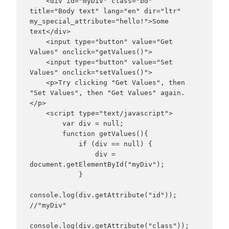
    <div id="myDiv" class="bd" 
title="Body text" lang="en" dir="ltr" 
my_special_attribute="hello!">Some 
text</div>

    <input type="button" value="Get 
Values" onclick="getValues()">

    <input type="button" value="Set 
Values" onclick="setValues()">

    <p>Try clicking "Get Values", then 
"Set Values", then "Get Values" again.
</p>

    <script type="text/javascript">

        var div = null;

        function getValues(){

            if (div == null) {

                div = 
document.getElementById("myDiv");

            }

console.log(div.getAttribute("id"));         
//"myDiv"

console.log(div.getAttribute("class"));      