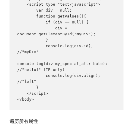
    <script type="text/javascript">

        var div = null;

        function getValues(){

            if (div == null) {

                div = 
document.getElementById("myDiv");

            }

            console.log(div.id);                     
//"myDiv"

console.log(div.my_special_attribute);   
//"hello!" (IE only)

            console.log(div.align);                  
//"left"

        }

    </script>

</body>
遍历所有属性