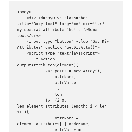
<body>

    <div id="myDiv" class="bd" 
title="Body text" lang="en" dir="ltr" 
my_special_attribute="hello!">Some 
text</div>

    <input type="button" value="Get Div 
Attributes" onclick="getDivAtts()">

    <script type="text/javascript">

        function 
outputAttributes(element){

            var pairs = new Array(),

                attrName,

                attrValue,

                i,

                len;

            for (i=0, 
len=element.attributes.length; i < len; 
i++){

                attrName = 
element.attributes[i].nodeName;

                attrValue = 