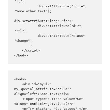
"ft");

            div.setAttribute("title", 
"Some other text");

div.setAttribute("lang","fr");

            div.setAttribute("dir", 
"rtl");

            div.setAttribute("class", 
"change");

        }

    </script>

</body>
<body>

    <div id="myDiv" 
my_special_attribute="hello!" 
align="left">Some text</div>

    <input type="button" value="Get 
Values" onclick="getValues()">

    <p>Try clicking "Get Values".</p>
