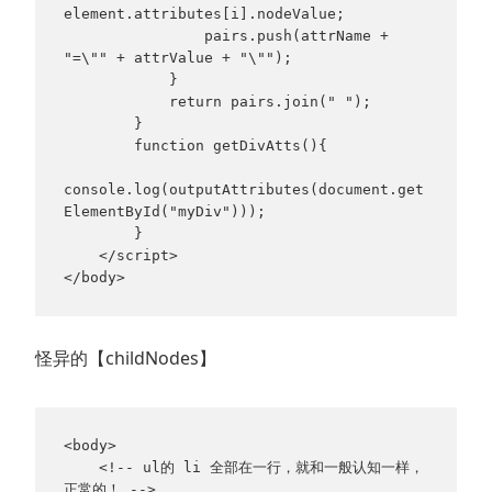
element.attributes[i].nodeValue;

                pairs.push(attrName + 
"=\"" + attrValue + "\"");

            }

            return pairs.join(" ");

        }

        function getDivAtts(){

console.log(outputAttributes(document.get
ElementById("myDiv")));

        }

    </script>

</body>
怪异的【childNodes】
<body>

    <!-- ul的 li 全部在一行，就和一般认知一样，
正常的！ -->
