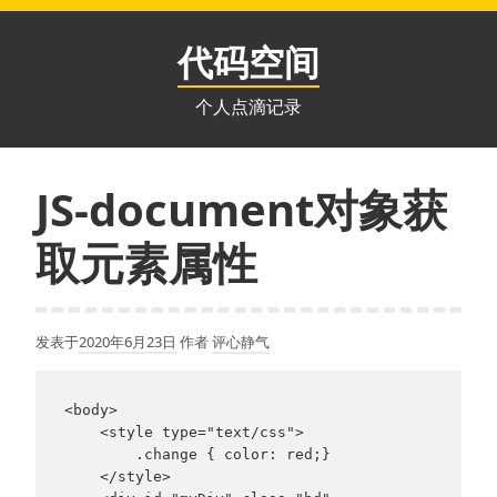
跳
至
代码空间
内
容
个人点滴记录
JS-document对象获
取元素属性
发表于
2020年6月23日
作者
评心静气
<body>

    <style type="text/css">

        .change { color: red;}

    </style>
