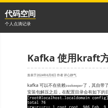
跳
至
代码空间
内
容
个人点滴记录
Kafka 使用kraf
发表于
2024年6月8日
作者
评心静气
kafka 可以不在依赖
了，其自带
zookeeper
安装包解压之后，在配置目录会有如下的