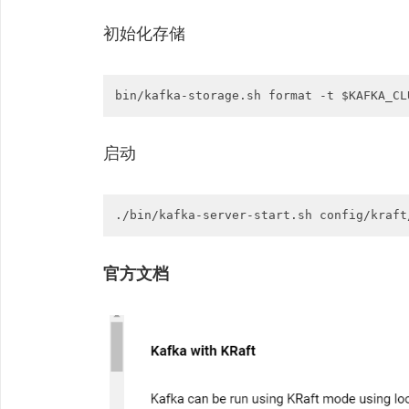
初始化存储
bin/kafka-storage.sh format -t $KAFKA_CL
启动
./bin/kafka-server-start.sh config/kraft
官方文档