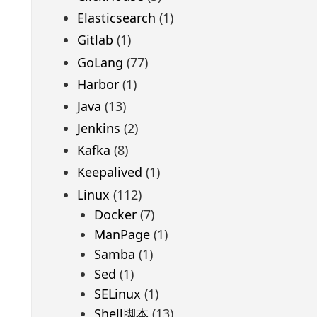
Elasticsearch
(1)
Gitlab
(1)
GoLang
(77)
Harbor
(1)
Java
(13)
Jenkins
(2)
Kafka
(8)
Keepalived
(1)
Linux
(112)
Docker
(7)
ManPage
(1)
Samba
(1)
Sed
(1)
SELinux
(1)
Shell脚本
(13)