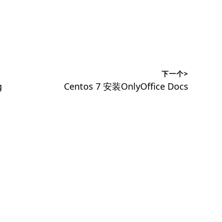
下一个>
下
g
Centos 7 安装OnlyOffice Docs
篇
文
章：