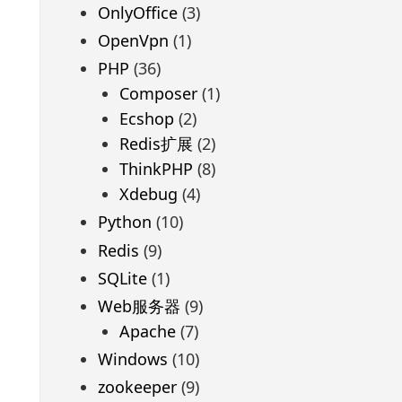
OnlyOffice
(3)
OpenVpn
(1)
PHP
(36)
Composer
(1)
Ecshop
(2)
Redis扩展
(2)
ThinkPHP
(8)
Xdebug
(4)
Python
(10)
Redis
(9)
SQLite
(1)
Web服务器
(9)
Apache
(7)
Windows
(10)
zookeeper
(9)