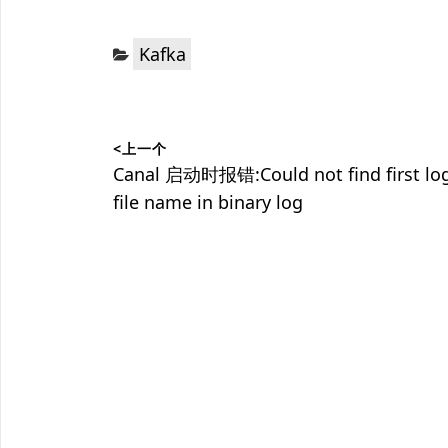
分
Kafka
类：
文
<上一个
章
上
Canal 启动时报错:Could not find first lo
篇
file name in binary log
导
文
航
章：