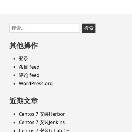
跳
搜
至
索：
页
其他操作
脚
登录
条目 feed
评论 feed
WordPress.org
近期文章
Centos 7 安装Harbor
Centos 7 安装Jenkins
Centos 7 安装Gitlab CE