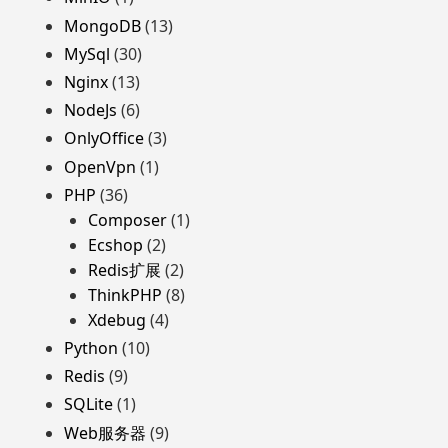
MongoDB
(13)
MySql
(30)
Nginx
(13)
NodeJs
(6)
OnlyOffice
(3)
OpenVpn
(1)
PHP
(36)
Composer
(1)
Ecshop
(2)
Redis扩展
(2)
ThinkPHP
(8)
Xdebug
(4)
Python
(10)
Redis
(9)
SQLite
(1)
Web服务器
(9)