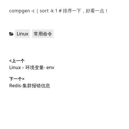
compgen -c | sort -k 1 # 排序一下，好看一点！
分
，
Linux
常用命令
类：
文
<上一个
章
上
Linux – 环境变量- env
导
篇
下一个>
文
航
下
Redis-集群报错信息
章：
篇
文
章：