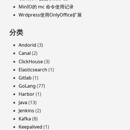
MinIO的 mc 命令使用记录
Wrdpress使用OnlyOffice扩展
分类
Andorid
(3)
Canal
(2)
ClickHouse
(3)
Elasticsearch
(1)
Gitlab
(1)
GoLang
(77)
Harbor
(1)
Java
(13)
Jenkins
(2)
Kafka
(8)
Keepalived
(1)