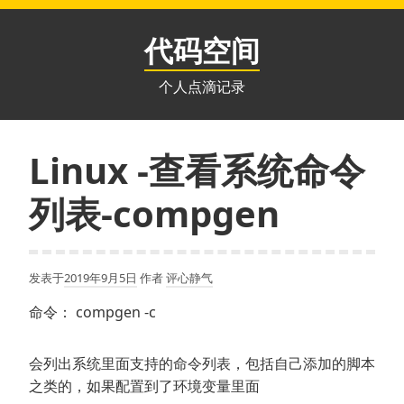
跳
至
代码空间
内
容
个人点滴记录
Linux -查看系统命令
列表-compgen
发表于
2019年9月5日
作者
评心静气
命令： compgen -c
会列出系统里面支持的命令列表，包括自己添加的脚本
之类的，如果配置到了环境变量里面