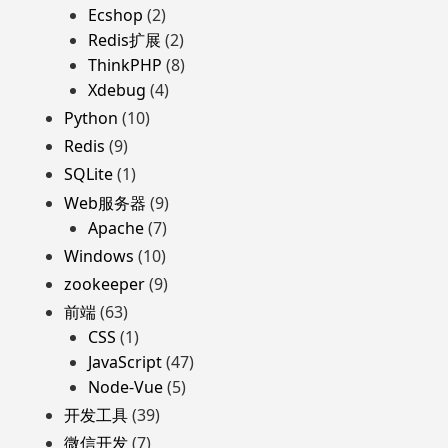
Ecshop
(2)
Redis扩展
(2)
ThinkPHP
(8)
Xdebug
(4)
Python
(10)
Redis
(9)
SQLite
(1)
Web服务器
(9)
Apache
(7)
Windows
(10)
zookeeper
(9)
前端
(63)
CSS
(1)
JavaScript
(47)
Node-Vue
(5)
开发工具
(39)
微信开发
(7)