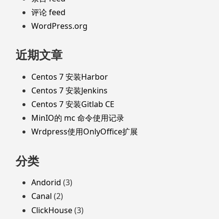
评论 feed
WordPress.org
近期文章
Centos 7 安装Harbor
Centos 7 安装Jenkins
Centos 7 安装Gitlab CE
MinIO的 mc 命令使用记录
Wrdpress使用OnlyOffice扩展
分类
Andorid
(3)
Canal
(2)
ClickHouse
(3)