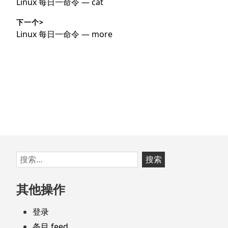
上
Linux 每日一命令 — cat
导
篇
下一个>
文
航
下
Linux 每日一命令 — more
章：
篇
文
章：
跳
搜
至
索：
页
其他操作
脚
登录
条目 feed