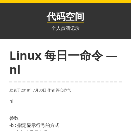
跳
至
代码空间
内
容
个人点滴记录
Linux 每日一命令 —
nl
发表于
2018年7月30日
作者
评心静气
nl
参数：
-b : 指定显示行号的方式