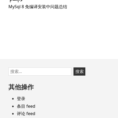
下一个>
文
航
下
MySql 8 免编译安装中问题总结
章：
篇
文
章：
跳
搜
至
索：
页
其他操作
脚
登录
条目 feed
评论 feed