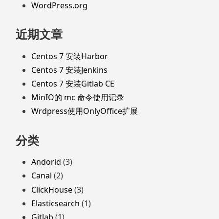
WordPress.org
近期文章
Centos 7 安装Harbor
Centos 7 安装Jenkins
Centos 7 安装Gitlab CE
MinIO的 mc 命令使用记录
Wrdpress使用OnlyOffice扩展
分类
Andorid
(3)
Canal
(2)
ClickHouse
(3)
Elasticsearch
(1)
Gitlab
(1)