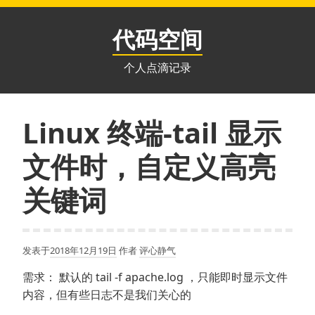
跳
至
代码空间
内
容
个人点滴记录
Linux 终端-tail 显示
文件时，自定义高亮
关键词
发表于
2018年12月19日
作者
评心静气
需求： 默认的 tail -f apache.log ，只能即时显示文件
内容，但有些日志不是我们关心的