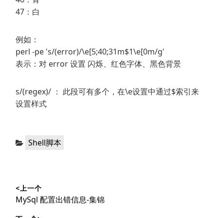
47：白
例如：
perl -pe 's/(error)/\e[5;40;31m$1\e[0m/g'
表示：对 error 设置 闪烁、红色字体、黑色背景
s/(regex)/ ： 此段可有多个，在\e设置中通过$索引来
设置样式
分
Shell脚本
类：
文
<上一个
章
上
MySql 配置出错信息-集锦
导
篇