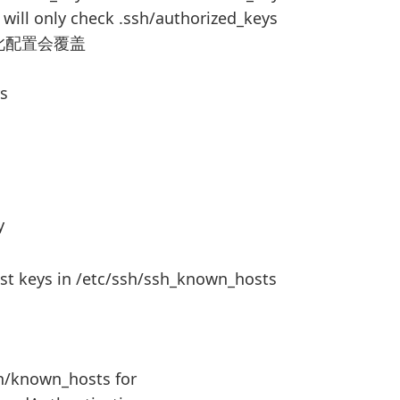
s will only check .ssh/authorized_keys
此配置会覆盖
ys
y
host keys in /etc/ssh/ssh_known_hosts
sh/known_hosts for