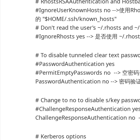
# RhostsRSAAuthentication and Hostb
#IgnoreUserKnownHosts no -->使用
的 "$HOME/.ssh/known_hosts"
# Don't read the user's ~/.rhosts and ~/
#IgnoreRhosts yes --> 是否使用 ~/.rhos
# To disable tunneled clear text passw
#PasswordAuthentication yes
#PermitEmptyPasswords no --> 空
PasswordAuthentication no --> 密码验
# Change to no to disable s/key passw
#ChallengeResponseAuthentication ye
ChallengeResponseAuthentication no
# Kerberos options