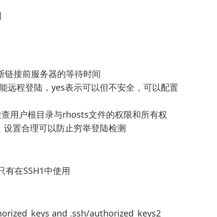
别
失败，切断链接前服务器的等待时间
置Root是否能远程登陆，yes表示可以但不安全，可以配置
模式，会检查用户根目录与rhosts文件的权限和所有权
登陆次数，设置合理可以防止穷举登陆检测
验证，只有在SSH1中使用
thorized_keys and .ssh/authorized_keys2