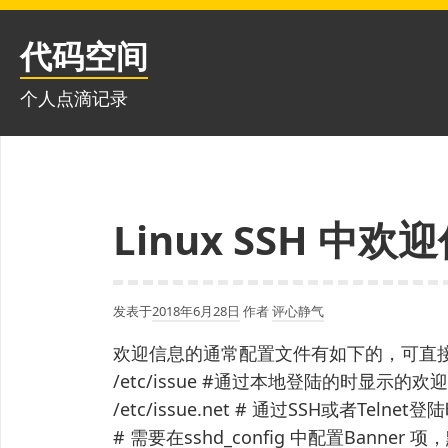
跳
至
代码空间
内
容
个人点滴记录
Linux SSH 中
发表于
2018年6月28日
作者
评心静气
欢迎信息的通常配置文件有如下的，可直
/etc/issue #通过本地登陆的时显示的欢
/etc/issue.net # 通过SSH或者Teln
# 需要在sshd_config 中配置Banner 项