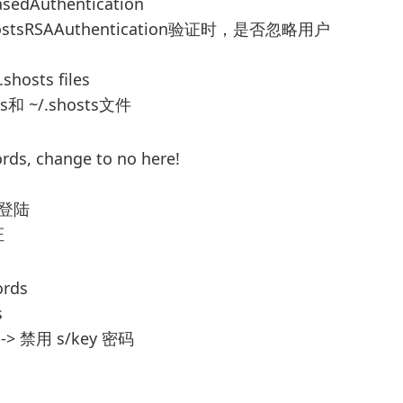
asedAuthentication
RhostsRSAAuthentication验证时，是否忽略用户
.shosts files
ts和 ~/.shosts文件
ords, change to no here!
密码登陆
证
ords
s
 --> 禁用 s/key 密码