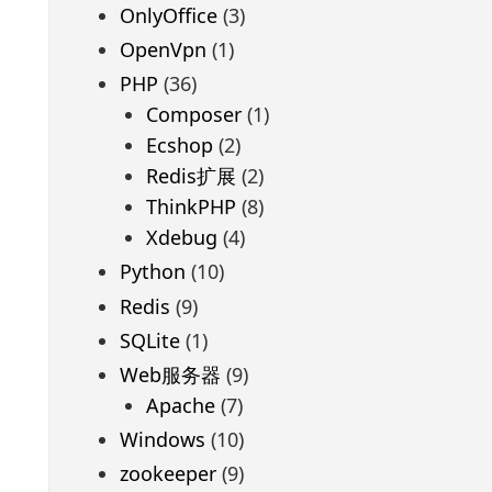
OnlyOffice
(3)
OpenVpn
(1)
PHP
(36)
Composer
(1)
Ecshop
(2)
Redis扩展
(2)
ThinkPHP
(8)
Xdebug
(4)
Python
(10)
Redis
(9)
SQLite
(1)
Web服务器
(9)
Apache
(7)
Windows
(10)
zookeeper
(9)