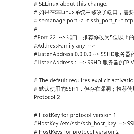
# SELinux about this change.
# 如果在SELinux系统中修改了端口，
# semanage port -a -t ssh_port_t -p 
#
#Port 22 --> 端口，推荐修改为5位以
#AddressFamily any -->
#ListenAddress 0.0.0.0 --> SSHD服务
#ListenAddress :: --> SSHD 服务器的IP
# The default requires explicit activati
# 默认使用的SSH1，但存在漏洞；推荐使
Protocol 2
# HostKey for protocol version 1
#HostKey /etc/ssh/ssh_host_key
# HostKeys for protocol version 2