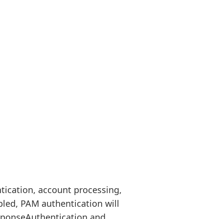
ntication, account processing,
abled, PAM authentication will
sponseAuthentication and