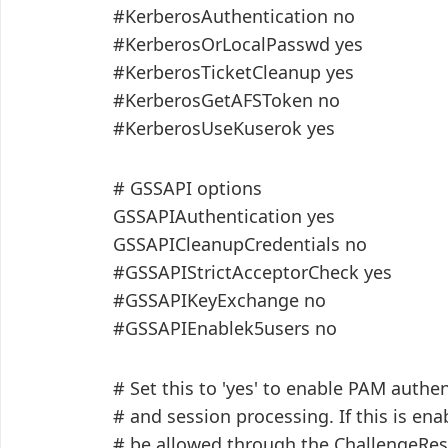
#KerberosAuthentication no
#KerberosOrLocalPasswd yes
#KerberosTicketCleanup yes
#KerberosGetAFSToken no
#KerberosUseKuserok yes
# GSSAPI options
GSSAPIAuthentication yes
GSSAPICleanupCredentials no
#GSSAPIStrictAcceptorCheck yes
#GSSAPIKeyExchange no
#GSSAPIEnablek5users no
# Set this to 'yes' to enable PAM authe
# and session processing. If this is en
# be allowed through the ChallengeRe