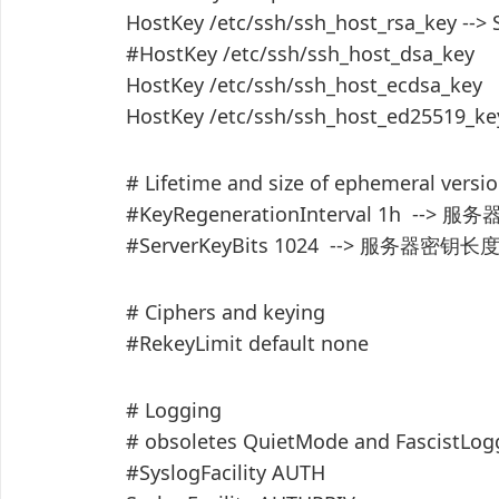
HostKey /etc/ssh/ssh_host_rsa_k
#HostKey /etc/ssh/ssh_host_dsa_key
HostKey /etc/ssh/ssh_host_ecdsa_key
HostKey /etc/ssh/ssh_host_ed25519_ke
# Lifetime and size of ephemeral versio
#KeyRegenerationInterval 1h -
#ServerKeyBits 1024 --> 服务器密钥长
# Ciphers and keying
#RekeyLimit default none
# Logging
# obsoletes QuietMode and FascistLog
#SyslogFacility AUTH