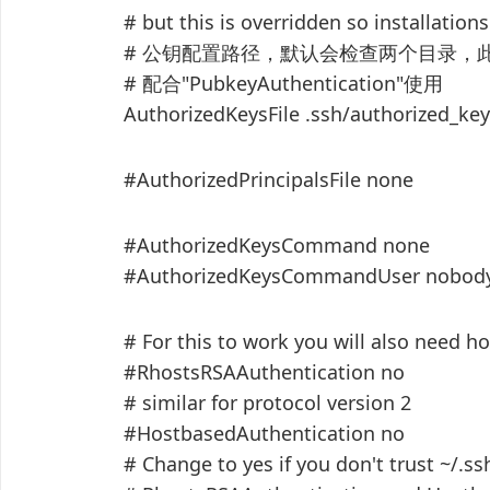
# but this is overridden so installation
# 公钥配置路径，默认会检查两个目录，
# 配合"PubkeyAuthentication"使用
AuthorizedKeysFile .ssh/authorized_ke
#AuthorizedPrincipalsFile none
#AuthorizedKeysCommand none
#AuthorizedKeysCommandUser nobod
# For this to work you will also need 
#RhostsRSAAuthentication no
# similar for protocol version 2
#HostbasedAuthentication no
# Change to yes if you don't trust ~/.s