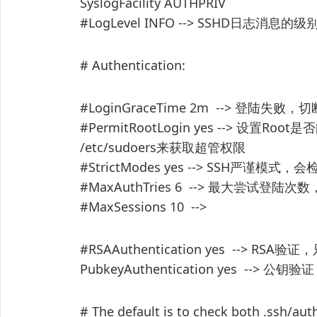
SyslogFacility AUTHPRIV
#LogLevel INFO --> SSHD日志消息的级
# Authentication:
#LoginGraceTime 2m --> 登陆
#PermitRootLogin yes --> 设
/etc/sudoers来获取超管权限
#StrictModes yes --> SSH严谨
#MaxAuthTries 6 --> 最大尝试
#MaxSessions 10 -->
#RSAAuthentication yes --> RSA
PubkeyAuthentication yes --> 公钥验证
# The default is to check both .ssh/au