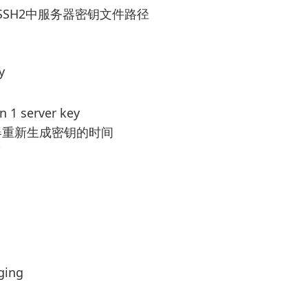
ey --> SSH2中服务器密钥文件路径
y
n 1 server key
-> 服务器重新生成密钥的时间
度
ging