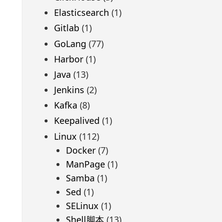
Elasticsearch
(1)
Gitlab
(1)
GoLang
(77)
Harbor
(1)
Java
(13)
Jenkins
(2)
Kafka
(8)
Keepalived
(1)
Linux
(112)
Docker
(7)
ManPage
(1)
Samba
(1)
Sed
(1)
SELinux
(1)
Shell脚本
(13)