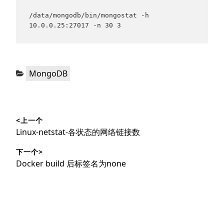
/data/mongodb/bin/mongostat -h 
10.0.0.25:27017 -n 30 3
分
MongoDB
类：
文
<上一个
章
上
Linux-netstat-各状态的网络链接数
导
篇
下一个>
文
航
下
Docker build 后标签名为none
章：
篇
文
章：