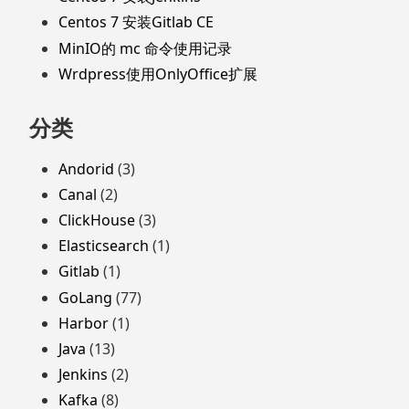
Centos 7 安装Gitlab CE
MinIO的 mc 命令使用记录
Wrdpress使用OnlyOffice扩展
分类
Andorid
(3)
Canal
(2)
ClickHouse
(3)
Elasticsearch
(1)
Gitlab
(1)
GoLang
(77)
Harbor
(1)
Java
(13)
Jenkins
(2)
Kafka
(8)