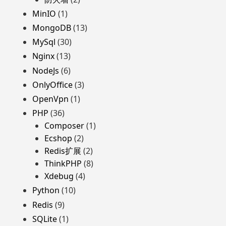
MinIO
(1)
MongoDB
(13)
MySql
(30)
Nginx
(13)
NodeJs
(6)
OnlyOffice
(3)
OpenVpn
(1)
PHP
(36)
Composer
(1)
Ecshop
(2)
Redis扩展
(2)
ThinkPHP
(8)
Xdebug
(4)
Python
(10)
Redis
(9)
SQLite
(1)