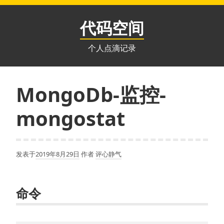
跳
至
代码空间
内
容
个人点滴记录
MongoDb-监控-
mongostat
发表于
2019年8月29日
作者
评心静气
命令