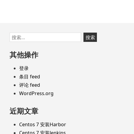
跳
搜
至
索：
页
其他操作
脚
登录
条目 feed
评论 feed
WordPress.org
近期文章
Centos 7 安装Harbor
Centos 7 安装Jenkins