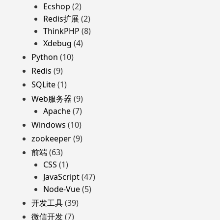
Ecshop
(2)
Redis扩展
(2)
ThinkPHP
(8)
Xdebug
(4)
Python
(10)
Redis
(9)
SQLite
(1)
Web服务器
(9)
Apache
(7)
Windows
(10)
zookeeper
(9)
前端
(63)
CSS
(1)
JavaScript
(47)
Node-Vue
(5)
开发工具
(39)
微信开发
(7)