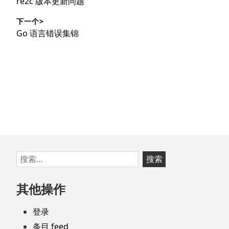
上
re2c 版本更新问题
导
篇
下一个>
文
航
下
Go 语言错误集锦
章：
篇
文
章：
跳
搜
至
索：
页
其他操作
脚
登录
条目 feed