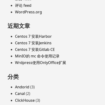
评论 feed
WordPress.org
近期文章
Centos 7 安装Harbor
Centos 7 安装Jenkins
Centos 7 安装Gitlab CE
MinIO的 mc 命令使用记录
Wrdpress使用OnlyOffice扩展
分类
Andorid
(3)
Canal
(2)
ClickHouse
(3)