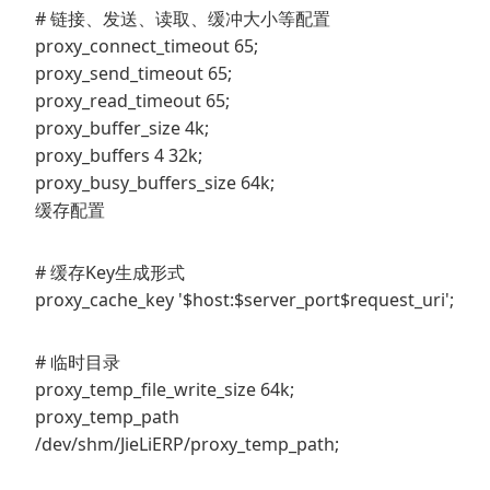
# 链接、发送、读取、缓冲大小等配置
proxy_connect_timeout 65;
proxy_send_timeout 65;
proxy_read_timeout 65;
proxy_buffer_size 4k;
proxy_buffers 4 32k;
proxy_busy_buffers_size 64k;
缓存配置
# 缓存Key生成形式
proxy_cache_key '$host:$server_port$request_uri';
# 临时目录
proxy_temp_file_write_size 64k;
proxy_temp_path
/dev/shm/JieLiERP/proxy_temp_path;