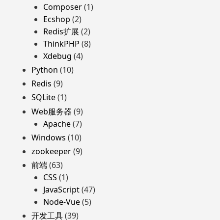
Composer
(1)
Ecshop
(2)
Redis扩展
(2)
ThinkPHP
(8)
Xdebug
(4)
Python
(10)
Redis
(9)
SQLite
(1)
Web服务器
(9)
Apache
(7)
Windows
(10)
zookeeper
(9)
前端
(63)
CSS
(1)
JavaScript
(47)
Node-Vue
(5)
开发工具
(39)