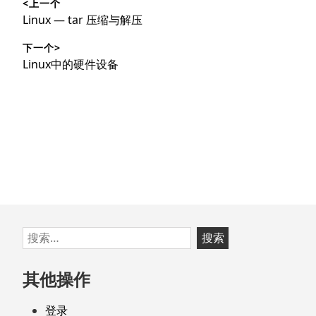
<上一个
章
上
Linux — tar 压缩与解压
导
篇
下一个>
文
航
下
Linux中的硬件设备
章：
篇
文
章：
跳
搜
至
索：
页
其他操作
脚
登录