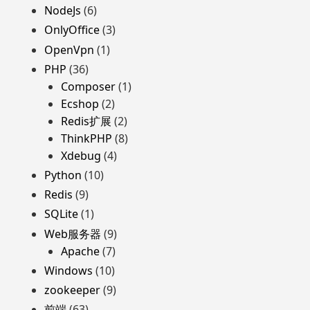
NodeJs
(6)
OnlyOffice
(3)
OpenVpn
(1)
PHP
(36)
Composer
(1)
Ecshop
(2)
Redis扩展
(2)
ThinkPHP
(8)
Xdebug
(4)
Python
(10)
Redis
(9)
SQLite
(1)
Web服务器
(9)
Apache
(7)
Windows
(10)
zookeeper
(9)
前端
(63)