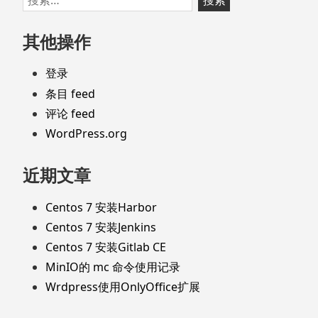
至
索：
页
其他操作
脚
登录
条目 feed
评论 feed
WordPress.org
近期文章
Centos 7 安装Harbor
Centos 7 安装Jenkins
Centos 7 安装Gitlab CE
MinIO的 mc 命令使用记录
Wrdpress使用OnlyOffice扩展