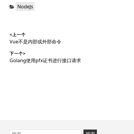
分
NodeJs
类：
文
<上一个
章
上
Vue不是内部或外部命令
导
篇
下一个>
文
航
下
Golang使用pfx证书进行接口请求
章：
篇
文
章：
跳
搜