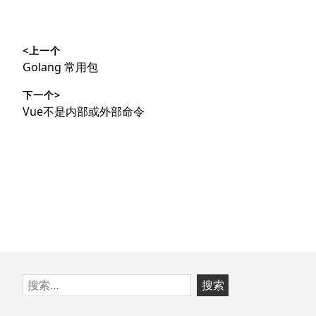
文
<上一个
章
上
Golang 常用包
导
篇
下一个>
文
航
下
Vue不是内部或外部命令
章：
篇
文
章：
跳
搜
至
索：