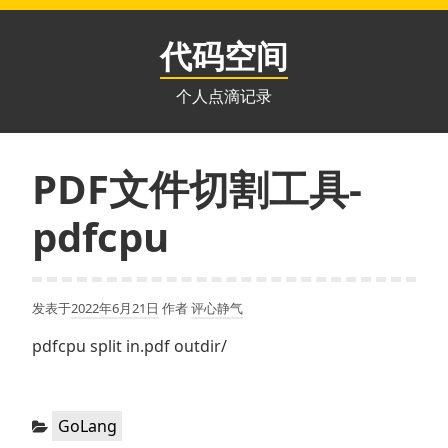
跳
至
代码空间
内
容
个人点滴记录
PDF文件切割工具-
pdfcpu
发表于
2022年6月21日
作者
评心静气
pdfcpu split in.pdf outdir/
分
GoLang
类：