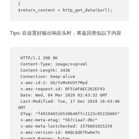
}
$return_content = http_get_data($url);
Tips: 在设置好输出响应头时，将返回类似以下内容
 HTTP/1.1 200 OK
 Content-Type: image/svg+xml
 Content-Length: 3436
 Connection: keep-alive
 x-amz-id-2: UO/YvMxKVUY7Myd
 x-amz-request-id: 0F51AFAEC262EF43
 Date: Wed, 04 Mar 2020 02:43:32 GMT
 Last-Modified: Tue, 17 Dec 2019 16:43:46 
GMT
 ETag: "f49194651b539640ffc2123c0522b0b5"
 x-amz-meta-etag: "5b7c1aa7-d6c"
 x-amz-meta-lastchecked: 1576601025259
 x-amz-version-id: 6AQLQdEYhw6e7n
 Accept-Ranges: bytes