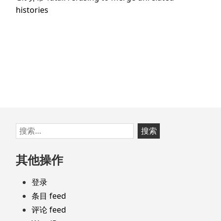
章：
篇
histories
文
章：
跳
搜
至
索：
页
其他操作
脚
登录
条目 feed
评论 feed