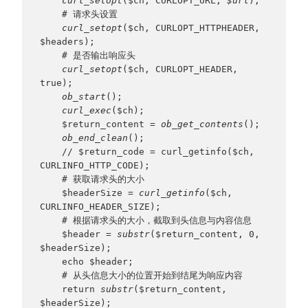
curl_setopt
($ch, CURLOPT_URL, 
$url
);
    # 请求头设置
curl_setopt
($ch, CURLOPT_HTTPHEADER, 
$headers);
    # 是否输出响应头
curl_setopt
($ch, CURLOPT_HEADER, 
true);
ob_start
();
curl_exec
($ch);
    $return_content = 
ob_get_contents
();
ob_end_clean
();
    // $return_code = curl_getinfo($ch, 
CURLINFO_HTTP_CODE);
    # 获取请求头的大小
    $headerSize = 
curl_getinfo
($ch, 
CURLINFO_HEADER_SIZE);
    # 根据请求头的大小，截取到头信息与内容信息
    $header = 
substr
($return_content, 0, 
$headerSize);
    echo $header;
    # 从头信息大小的位置开始到结尾为响应内容
    return 
substr
($return_content, 
$headerSize);