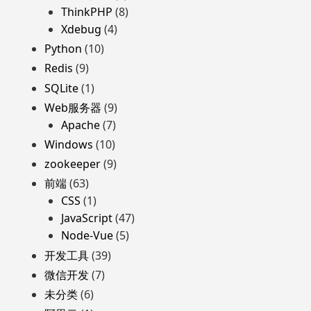
ThinkPHP
(8)
Xdebug
(4)
Python
(10)
Redis
(9)
SQLite
(1)
Web服务器
(9)
Apache
(7)
Windows
(10)
zookeeper
(9)
前端
(63)
CSS
(1)
JavaScript
(47)
Node-Vue
(5)
开发工具
(39)
微信开发
(7)
未分类
(6)