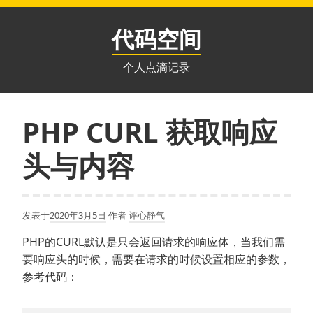
跳
至
代码空间
内
容
个人点滴记录
PHP CURL 获取响应
头与内容
发表于
2020年3月5日
作者
评心静气
PHP的CURL默认是只会返回请求的响应体，当我们需
要响应头的时候，需要在请求的时候设置相应的参数，
参考代码：