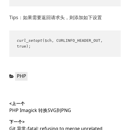
Tips：如果需要返回请求头，则添加如下设置
curl_setopt
($ch, CURLINFO_HEADER_OUT, 
true);
分
PHP
类：
文
<上一个
章
上
PHP Imagick 转换SVG到PNG
导
篇
下一个>
文
航
下
Git 异常-fatal: refusing to merge unrelated