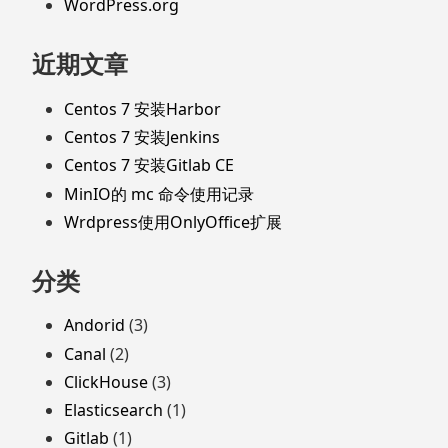
WordPress.org
近期文章
Centos 7 安装Harbor
Centos 7 安装Jenkins
Centos 7 安装Gitlab CE
MinIO的 mc 命令使用记录
Wrdpress使用OnlyOffice扩展
分类
Andorid
(3)
Canal
(2)
ClickHouse
(3)
Elasticsearch
(1)
Gitlab
(1)