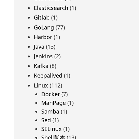
Elasticsearch
(1)
Gitlab
(1)
GoLang
(77)
Harbor
(1)
Java
(13)
Jenkins
(2)
Kafka
(8)
Keepalived
(1)
Linux
(112)
Docker
(7)
ManPage
(1)
Samba
(1)
Sed
(1)
SELinux
(1)
Shell脚本
(13)