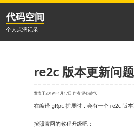
跳
至
代码空间
内
容
个人点滴记录
re2c 版本更新问题
发表于
2019年1月17日
作者
评心静气
在编译 gRpc 扩展时，会有一个 re2c 
按照官网的教程升级吧：