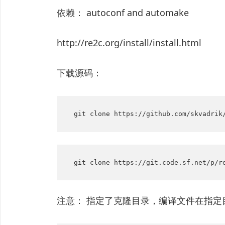
依赖： autoconf and automake
http://re2c.org/install/install.html
下载源码：
 git clone https://github.com/skvadrik
 git clone https://git.code.sf.net/p/r
注意： 指定了克隆目录，编译文件在指定目录