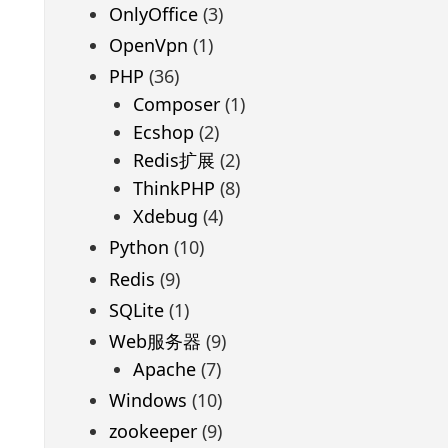
OnlyOffice
(3)
OpenVpn
(1)
PHP
(36)
Composer
(1)
Ecshop
(2)
Redis扩展
(2)
ThinkPHP
(8)
Xdebug
(4)
Python
(10)
Redis
(9)
SQLite
(1)
Web服务器
(9)
Apache
(7)
Windows
(10)
zookeeper
(9)