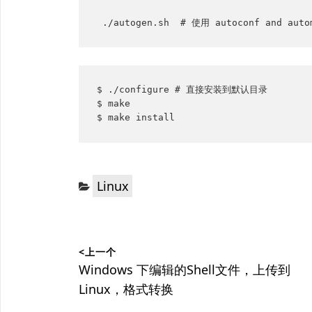
 ./autogen.sh  # 使用 autoconf and au
$ ./configure # 直接安装到默认目录

$ make

$ make install
分
Linux
类：
文
<上一个
章
上
Windows 下编辑的Shell文件，上传到
篇
Linux，格式转换
导
文