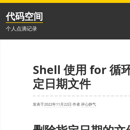
跳
至
代码空间
内
容
个人点滴记录
Shell 使用 fo
定日期文件
发表于
2022年11月22日
作者
评心静气