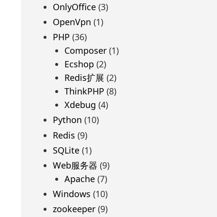
OnlyOffice
(3)
OpenVpn
(1)
PHP
(36)
Composer
(1)
Ecshop
(2)
Redis扩展
(2)
ThinkPHP
(8)
Xdebug
(4)
Python
(10)
Redis
(9)
SQLite
(1)
Web服务器
(9)
Apache
(7)
Windows
(10)
zookeeper
(9)