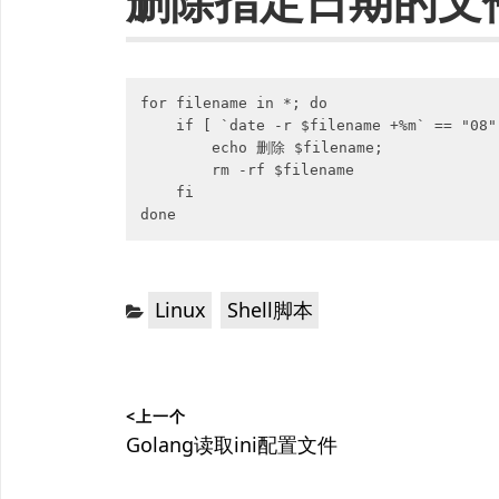
删除指定日期的文
for filename in *; do

    if [ `date -r $filename +%m` == "08" 
        echo 删除 $filename;

        rm -rf $filename

    fi

done
分
，
Linux
Shell脚本
类：
文
<上一个
章
上
Golang读取ini配置文件
篇
导