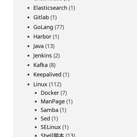
Elasticsearch
(1)
Gitlab
(1)
GoLang
(77)
Harbor
(1)
Java
(13)
Jenkins
(2)
Kafka
(8)
Keepalived
(1)
Linux
(112)
Docker
(7)
ManPage
(1)
Samba
(1)
Sed
(1)
SELinux
(1)
Shell脚本
(13)