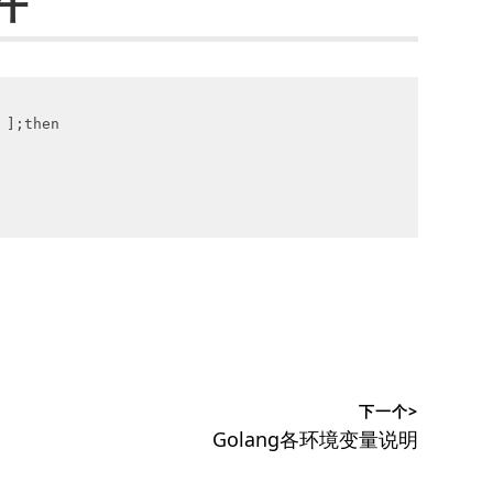
件
];then

下一个>
下
Golang各环境变量说明
篇