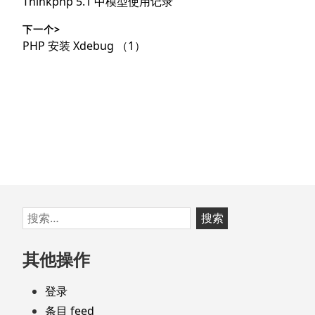
上
Thinkphp 5.1 中模型使用记录
导
篇
下一个>
文
航
下
PHP 安装 Xdebug （1）
章：
篇
文
章：
跳
搜
至
索：
页
其他操作
脚
登录
条目 feed