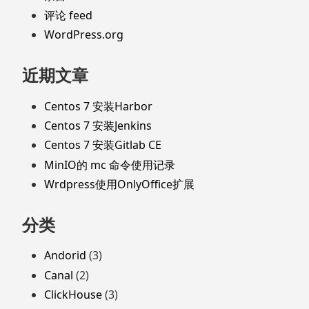
评论 feed
WordPress.org
近期文章
Centos 7 安装Harbor
Centos 7 安装Jenkins
Centos 7 安装Gitlab CE
MinIO的 mc 命令使用记录
Wrdpress使用OnlyOffice扩展
分类
Andorid
(3)
Canal
(2)
ClickHouse
(3)