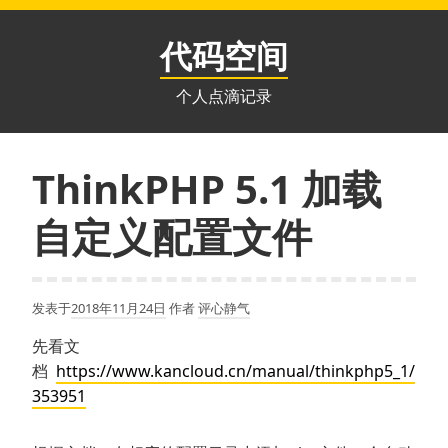
跳
至
代码空间
内
容
个人点滴记录
ThinkPHP 5.1 加载
自定义配置文件
发表于
2018年11月24日
作者
评心静气
先看文
档
https://www.kancloud.cn/manual/thinkphp5_1/
353951