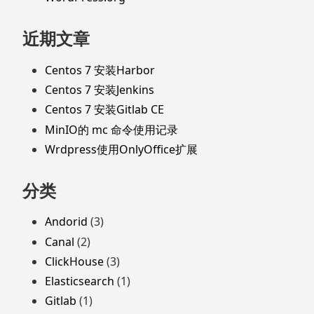
近期文章
Centos 7 安装Harbor
Centos 7 安装Jenkins
Centos 7 安装Gitlab CE
MinIO的 mc 命令使用记录
Wrdpress使用OnlyOffice扩展
分类
Andorid
(3)
Canal
(2)
ClickHouse
(3)
Elasticsearch
(1)
Gitlab
(1)