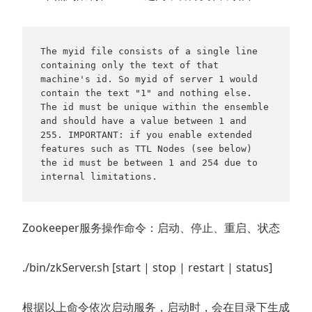
The myid file consists of a single line 
containing only the text of that 
machine's id. So myid of server 1 would 
contain the text "1" and nothing else. 
The id must be unique within the ensemble 
and should have a value between 1 and 
255. IMPORTANT: if you enable extended 
features such as TTL Nodes (see below) 
the id must be between 1 and 254 due to 
internal limitations.
Zookeeper服务操作命令：启动、停止、重启、状态
./bin/zkServer.sh [start | stop | restart | status]
根据以上命令依次启动服务，启动时，会在目录下生成