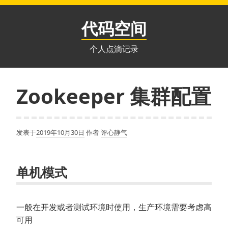
跳
至
代码空间
内
容
个人点滴记录
Zookeeper 集群配置
发表于
2019年10月30日
作者
评心静气
单机模式
一般在开发或者测试环境时使用，生产环境需要考虑高
可用