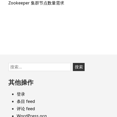
航
下
Zookeeper 集群节点数量需求
章：
篇
文
章：
跳
搜
至
索：
页
其他操作
脚
登录
条目 feed
评论 feed
WordPress.org