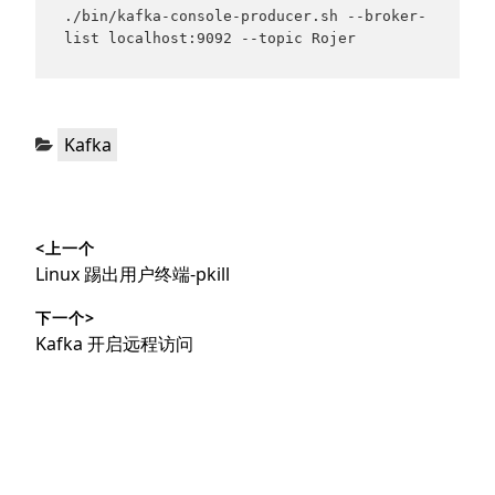
./bin/kafka-console-producer.sh --broker-
list localhost:9092 --topic Rojer
分
Kafka
类：
文
<上一个
章
上
Linux 踢出用户终端-pkill
导
篇
下一个>
文
航
下
Kafka 开启远程访问
章：
篇
文
章：