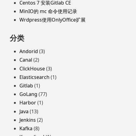
Centos 7 安装Gitlab CE
MinIO的 mc 命令使用记录
Wrdpress使用OnlyOffice扩展
分类
Andorid
(3)
Canal
(2)
ClickHouse
(3)
Elasticsearch
(1)
Gitlab
(1)
GoLang
(77)
Harbor
(1)
Java
(13)
Jenkins
(2)
Kafka
(8)