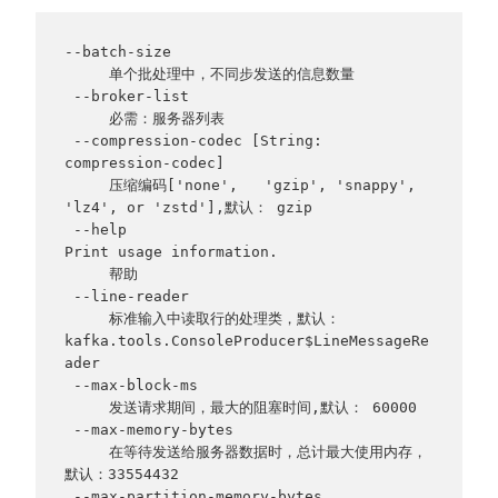
--batch-size 
     单个批处理中，不同步发送的信息数量
 --broker-list  
     必需：服务器列表
 --compression-codec [String: 
compression-codec]             
     压缩编码['none',   'gzip', 'snappy', 
'lz4', or 'zstd'],默认： gzip 
 --help                                   
Print usage information.               
     帮助
 --line-reader      
     标准输入中读取行的处理类，默认：
kafka.tools.ConsoleProducer$LineMessageRe
ader
 --max-block-ms   
     发送请求期间，最大的阻塞时间,默认： 60000
 --max-memory-bytes   
     在等待发送给服务器数据时，总计最大使用内存，
默认：33554432
 --max-partition-memory-bytes      