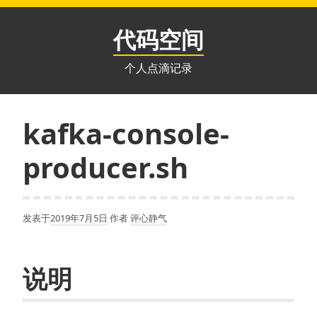
跳
至
代码空间
内
容
个人点滴记录
kafka-console-
producer.sh
发表于
2019年7月5日
作者
评心静气
说明