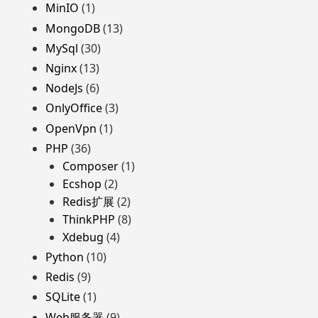
MinIO
(1)
MongoDB
(13)
MySql
(30)
Nginx
(13)
NodeJs
(6)
OnlyOffice
(3)
OpenVpn
(1)
PHP
(36)
Composer
(1)
Ecshop
(2)
Redis扩展
(2)
ThinkPHP
(8)
Xdebug
(4)
Python
(10)
Redis
(9)
SQLite
(1)
Web服务器
(9)