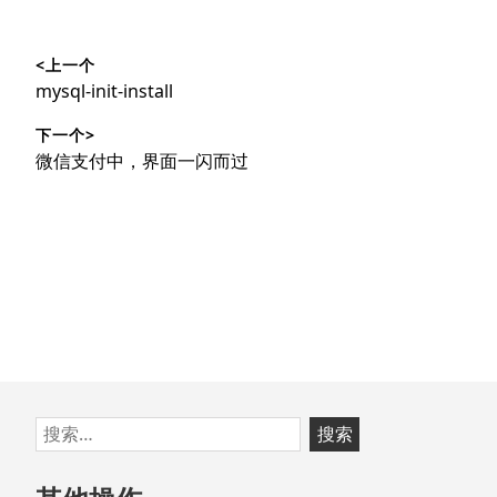
文
<上一个
章
上
mysql-init-install
导
篇
下一个>
文
航
下
微信支付中，界面一闪而过
章：
篇
文
章：
跳
搜
至
索：
页