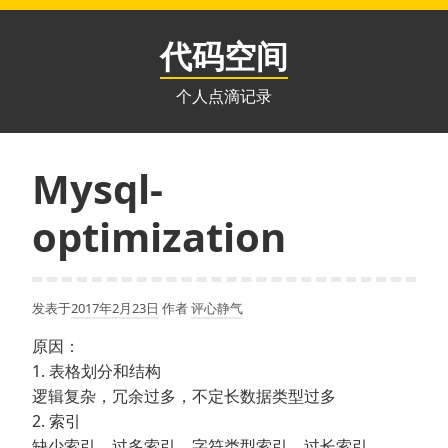
跳
至
代码空间
内
容
个人点滴记录
Mysql-
optimization
发表于
2017年2月23日
作者
评心静气
原因：
1. 表格划分和结构
逻辑复杂，冗余过多，不定长数据类型过多
2. 索引
缺少索引，过多索引，字符类型索引，过长索引