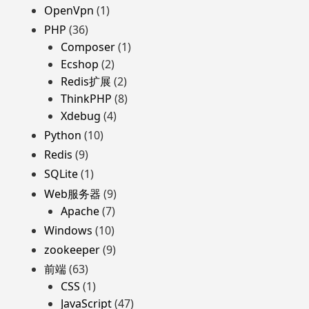
OpenVpn
(1)
PHP
(36)
Composer
(1)
Ecshop
(2)
Redis扩展
(2)
ThinkPHP
(8)
Xdebug
(4)
Python
(10)
Redis
(9)
SQLite
(1)
Web服务器
(9)
Apache
(7)
Windows
(10)
zookeeper
(9)
前端
(63)
CSS
(1)
JavaScript
(47)