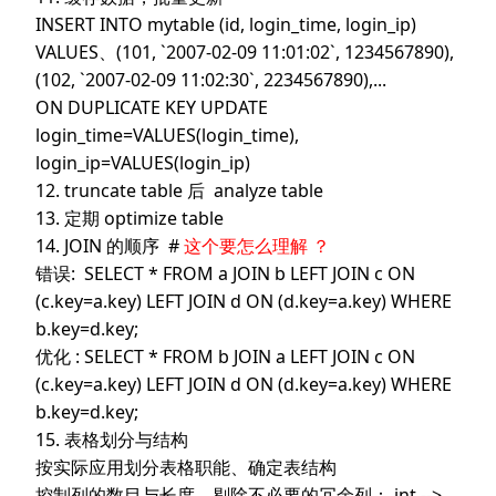
INSERT INTO mytable (id, login_time, login_ip)
VALUES、(101, `2007-02-09 11:01:02`, 1234567890),
(102, `2007-02-09 11:02:30`, 2234567890),...
ON DUPLICATE KEY UPDATE
login_time=VALUES(login_time),
login_ip=VALUES(login_ip)
12. truncate table 后 analyze table
13. 定期 optimize table
14. JOIN 的顺序 #
这个要怎么理解 ？
错误: SELECT * FROM a JOIN b LEFT JOIN c ON
(c.key=a.key) LEFT JOIN d ON (d.key=a.key) WHERE
b.key=d.key;
优化 : SELECT * FROM b JOIN a LEFT JOIN c ON
(c.key=a.key) LEFT JOIN d ON (d.key=a.key) WHERE
b.key=d.key;
15. 表格划分与结构
按实际应用划分表格职能、确定表结构
控制列的数目与长度，剔除不必要的冗余列： int -->